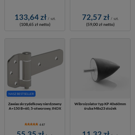
133,64 zł
72,57 zł
/
szt.
/
szt.
(108,65 zł
netto)
(59,00 zł
netto)
NASZ BESTSELLER
Zawias skrzydełkowy nierdzewny
Wibroizolator typ KP 40x60mm
A=150 B=60, 5-otworowy, INOX
śruba M8x23 stożek
4.67
55,35 zł
11,32 zł