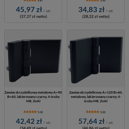
4.67
5.00
45,97 zł
34,83 zł
/
szt.
/
szt.
(37,37 zł
netto)
(28,32 zł
netto)
Zawias skrzydełkowy metalowy A=90
Zawias skrzydełkowy A=120 B=60,
B=60, lakierowany czarny, 4-śruby
metalowy, lakierowany czarny, 4-
M8, ZnAl
śruby M8, ZnAl
5.00
5.00
42,42 zł
57,64 zł
/
szt.
/
szt.
(34,49 zł
netto)
(46,86 zł
netto)