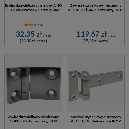
Zawias skrzydełkowy metalowy A=90
Zawias skrzydełkowy nierdzewny
B=60, chromowany, 4-otwory, ZnAl
A=60 B=60 l=36, 4-otworowy, INOX
5.00
32,35 zł
119,67 zł
/
szt.
/
szt.
(26,30 zł
netto)
(97,29 zł
netto)
Zawias skrzydełkowy nierdzewny
Zawias skrzydełkowy nierdzewny
A=90 B=60, 4-otworowy, INOX
A=135 B=60, 4-otworowy, INOX