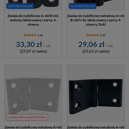
NASZ BESTSELLER
NASZ BESTSELLER
Zawias skrzydełkowy A=60 B=60,
Zawias skrzydełkowy metalowy A=60
stalowy, lakierowany czarny, 4-
B=60 l=36, lakierowany czarny, 4-
otwory
otwory, ZnAl
5.00
5.00
33,30 zł
29,06 zł
/
szt.
/
szt.
(27,07 zł
netto)
(23,63 zł
netto)
CHWILOWO NIEDOSTĘPNY
Zawias skrzydełkowy metalowy A=60
Zawias skrzydełkowy metalowy A=60