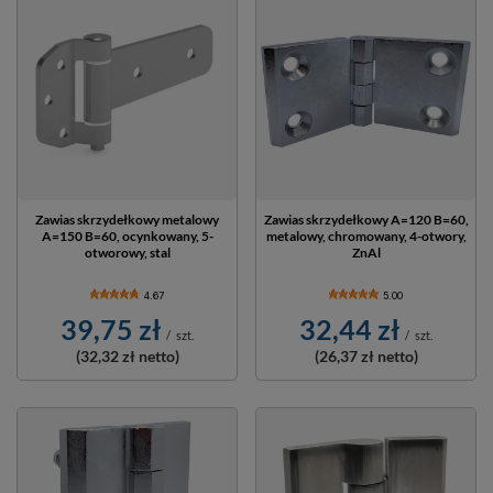
Zawias skrzydełkowy metalowy
Zawias skrzydełkowy A=120 B=60,
A=150 B=60, ocynkowany, 5-
metalowy, chromowany, 4-otwory,
otworowy, stal
ZnAl
4.67
5.00
39,75 zł
32,44 zł
/
szt.
/
szt.
(32,32 zł
netto)
(26,37 zł
netto)