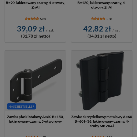
B=90, lakierowany czarny, 4-otwory,
B=120, lakierowany czarny, 4-
ZnAl
otwory, ZnAl
5.00
5.00
39,09 zł
42,82 zł
/
szt.
/
szt.
(31,78 zł
netto)
(34,81 zł
netto)
NASZ BESTSELLER
Zawias płaski stalowy A=60 B=150,
Zawias skrzydełkowy metalowy A=60
lakierowany czarny, 5-otworowy
B=60 l=36, lakierowany czarny, 4-
śruby M8 ZnAl