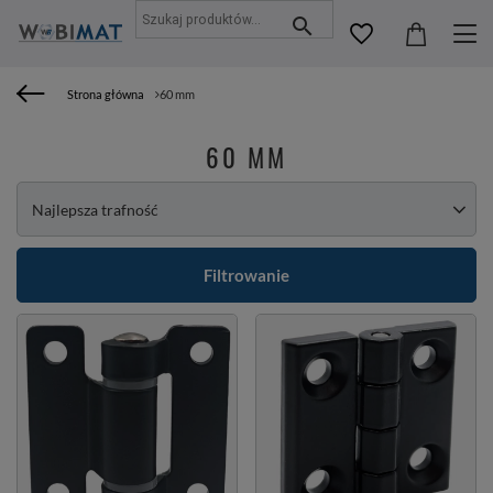
Strona główna
60 mm
60 MM
Zmień sortowanie
Najlepsza trafność
Filtrowanie