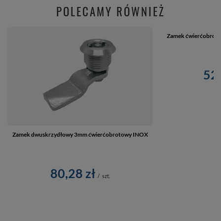
POLECAMY RÓWNIEŻ
Zamek ćwierćobroto
52,
Zamek dwuskrzydłowy 3mm ćwierćobrotowy INOX
80,28 zł
/
szt.