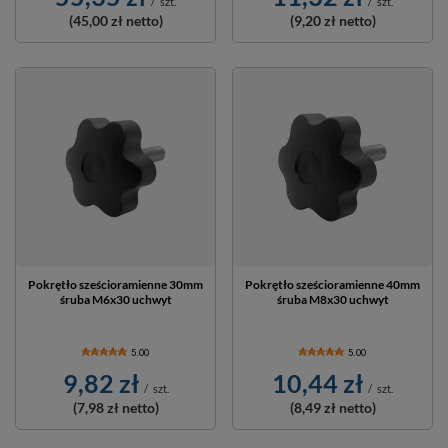
/
szt.
/
szt.
(45,00 zł
netto)
(9,20 zł
netto)
Pokrętło sześcioramienne 30mm
Pokrętło sześcioramienne 40mm
śruba M6x30 uchwyt
śruba M8x30 uchwyt
5.00
5.00
9,82 zł
10,44 zł
/
szt.
/
szt.
(7,98 zł
netto)
(8,49 zł
netto)