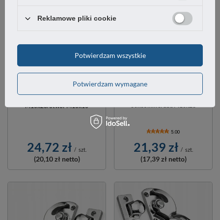
Reklamowe pliki cookie
Potwierdzam wszystkie
Potwierdzam wymagane
Stopka wibroizolator typ D
Wibroizolator typ B 60x40mm śruba
60x35mm śruba M10x28
M10x28/otwór M10x10
5.00
21,39 zł
24,72 zł
/
szt.
/
szt.
(17,39 zł
netto)
(20,10 zł
netto)