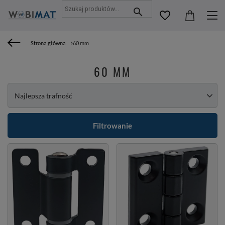
Strona główna
60 mm
60 MM
Zmień sortowanie
Najlepsza trafność
Filtrowanie