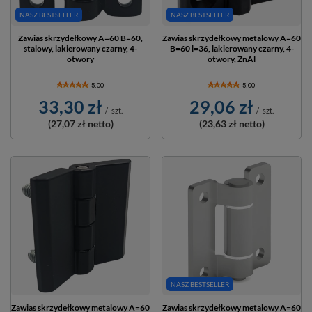
NASZ BESTSELLER
NASZ BESTSELLER
Zawias skrzydełkowy A=60 B=60,
Zawias skrzydełkowy metalowy A=60
stalowy, lakierowany czarny, 4-
B=60 l=36, lakierowany czarny, 4-
otwory
otwory, ZnAl
5.00
5.00
33,30 zł
29,06 zł
/
szt.
/
szt.
(27,07 zł
netto)
(23,63 zł
netto)
NASZ BESTSELLER
Zawias skrzydełkowy metalowy A=60
Zawias skrzydełkowy metalowy A=60