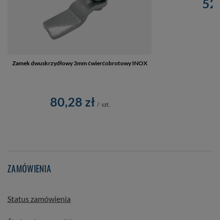
52,
Zamek dwuskrzydłowy 3mm ćwierćobrotowy INOX
80,28 zł
/
szt.
ZAMÓWIENIA
Status zamówienia