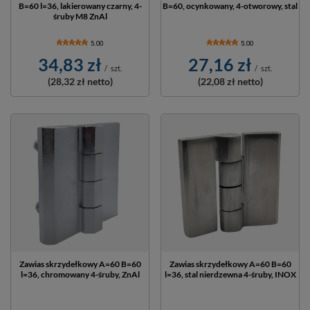
B=60 l=36, lakierowany czarny, 4-
B=60, ocynkowany, 4-otworowy, stal
śruby M8 ZnAl
5.00
5.00
34,83 zł
27,16 zł
/
szt.
/
szt.
(28,32 zł
netto)
(22,08 zł
netto)
Zawias skrzydełkowy A=60 B=60
Zawias skrzydełkowy A=60 B=60
l=36, chromowany 4-śruby, ZnAl
l=36, stal nierdzewna 4-śruby, INOX