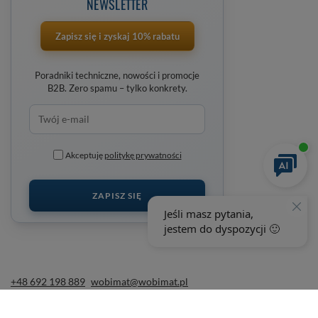
NEWSLETTER
Zapisz się i zyskaj 10% rabatu
Poradniki techniczne, nowości i promocje
B2B. Zero spamu – tylko konkrety.
Akceptuję
politykę prywatności
ZAPISZ SIĘ
+48 692 198 889
wobimat@wobimat.pl
wobimat.pl
,
Poniatowskiego 11
,
22-600
Tomaszów Lubelski