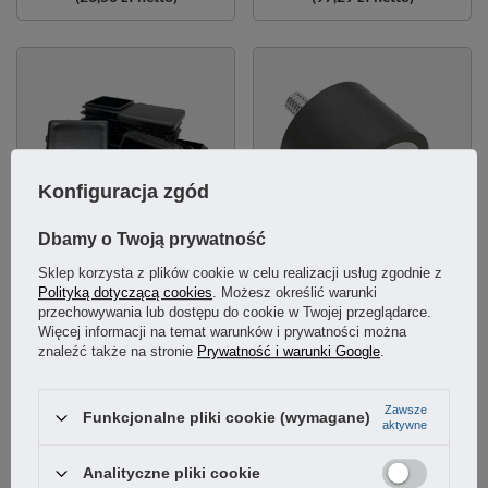
Konfiguracja zgód
Dbamy o Twoją prywatność
Sklep korzysta z plików cookie w celu realizacji usług zgodnie z
Zaślepka wewnętrzna profil
Wibroizolator typ A 60x40mm śruba
Polityką dotyczącą cookies
. Możesz określić warunki
60x60mm czarna 20 sztuk
M12x37
przechowywania lub dostępu do cookie w Twojej przeglądarce.
Więcej informacji na temat warunków i prywatności można
znaleźć także na stronie
Prywatność i warunki Google
.
5.00
33,21 zł
29,10 zł
/
komplet
/
szt.
Zawsze
Funkcjonalne pliki cookie (wymagane)
(27,00 zł
netto)
(23,66 zł
netto)
aktywne
Analityczne pliki cookie