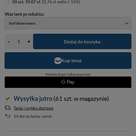
50
szt.
39,07 zł
31,76 zł
netto
(-
15
%)
Stal lakierowana
-
Dodaj do koszyka
+
Możesz kupić także poprzez:
Wysyłka
jutro
(61 szt. w magazynie)
Tania i szybka dostawa
14
dni na łatwy zwrot