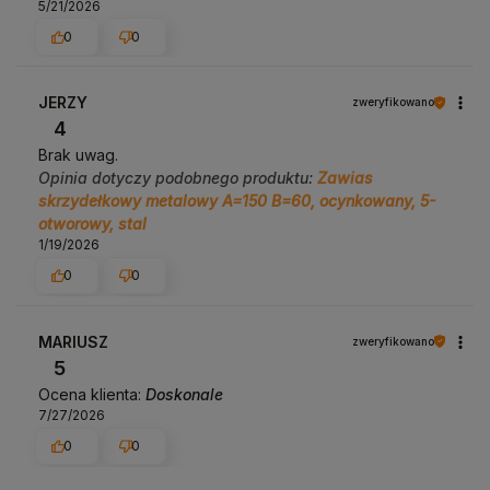
5/21/2026
0
0
JERZY
zweryfikowano
4
Brak uwag.
Opinia dotyczy podobnego produktu:
Zawias
skrzydełkowy metalowy A=150 B=60, ocynkowany, 5-
otworowy, stal
1/19/2026
0
0
MARIUSZ
zweryfikowano
5
Ocena klienta:
Doskonale
7/27/2026
0
0