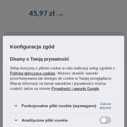
45,97 zł
/
szt.
Potrzebujesz pomocy? Masz pytania?
Konfiguracja zgód
Zadaj pytanie a my odpowiemy niezwłocznie,
Zadaj pytanie
najciekawsze pytania i odpowiedzi publikując
dla innych.
Dbamy o Twoją prywatność
Sklep korzysta z plików cookie w celu realizacji usług zgodnie z
Polityką dotyczącą cookies
. Możesz określić warunki
przechowywania lub dostępu do cookie w Twojej przeglądarce.
Więcej informacji na temat warunków i prywatności można
5
67%
znaleźć także na stronie
Prywatność i warunki Google
.
4
33%
4.67
Zawsze
3
Funkcjonalne pliki cookie (wymagane)
3
opinii klientów
0%
aktywne
z całego okresu
zebranych i zweryfikowanych przez
2
0%
Analityczne pliki cookie
1