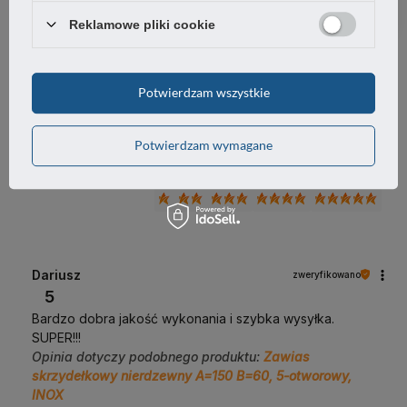
0%
Reklamowe pliki cookie
Jak zbieramy opinie?
Potwierdzam wszystkie
Opinie klientów
Potwierdzam wymagane
Wyczyść
Szukaj
Dariusz
zweryfikowano
5
Bardzo dobra jakość wykonania i szybka wysyłka.
SUPER!!!
Opinia dotyczy podobnego produktu:
Zawias
skrzydełkowy nierdzewny A=150 B=60, 5-otworowy,
INOX