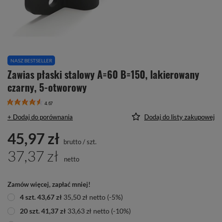
NASZ BESTSELLER
Zawias płaski stalowy A=60 B=150, lakierowany
czarny, 5-otworowy
4.67
+ Dodaj do porównania
Dodaj do listy zakupowej
45,97 zł
brutto
/
szt.
37,37 zł
netto
Zamów więcej, zapłać mniej!
4
szt.
43,67 zł
35,50 zł
netto
(-
5
%)
20
szt.
41,37 zł
33,63 zł
netto
(-
10
%)