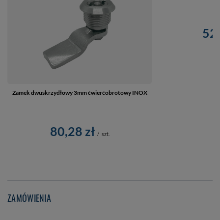
52,
Zamek dwuskrzydłowy 3mm ćwierćobrotowy INOX
80,28 zł
/
szt.
ZAMÓWIENIA