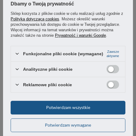
Dbamy o Twoją prywatność
Sklep korzysta z plików cookie w celu realizacji usług zgodnie z
Polityką dotyczącą cookies
. Możesz określić warunki
przechowywania lub dostępu do cookie w Twojej przeglądarce.
Więcej informacji na temat warunków i prywatności można
znaleźć także na stronie
Prywatność i warunki Google
.
Zawsze
Funkcjonalne pliki cookie (wymagane)
aktywne
Analityczne pliki cookie
Podkładka montażowa do zamków
Podkładka zabezpieczająca dla
ćwierćobrotowych 22,3x20,3 mm,
zamków
Reklamowe pliki cookie
grubość 1,5 mm, stalowa
4,35 zł
10,38 zł
Potwierdzam wszystkie
/
szt.
/
szt.
(3,54 zł
netto)
(8,44 zł
netto)
Potwierdzam wymagane