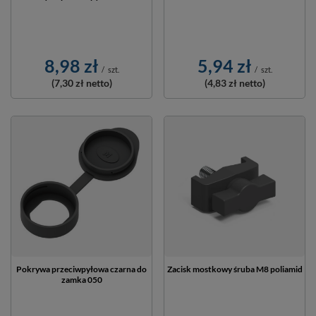
5,94 zł
8,98 zł
/
szt.
/
szt.
(4,83 zł
netto)
(7,30 zł
netto)
Pokrywa przeciwpyłowa czarna do
Zacisk mostkowy śruba M8 poliamid
zamka 050