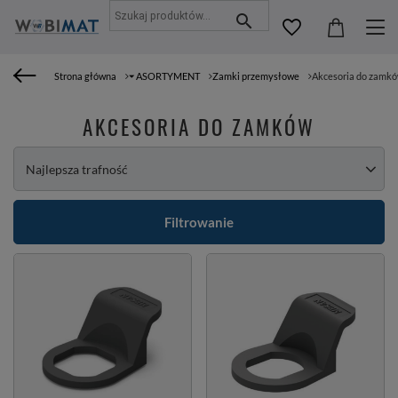
Strona główna
⏷ ASORTYMENT
Zamki przemysłowe
Akcesoria do zamk
AKCESORIA DO ZAMKÓW
Zmień sortowanie
Najlepsza trafność
Filtrowanie