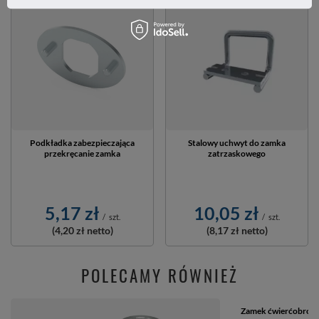
Podkładka zabezpieczająca
Stalowy uchwyt do zamka
przekręcanie zamka
zatrzaskowego
5,17 zł
10,05 zł
/
szt.
/
szt.
(4,20 zł
netto)
(8,17 zł
netto)
POLECAMY RÓWNIEŻ
Zamek ćwierćobroto