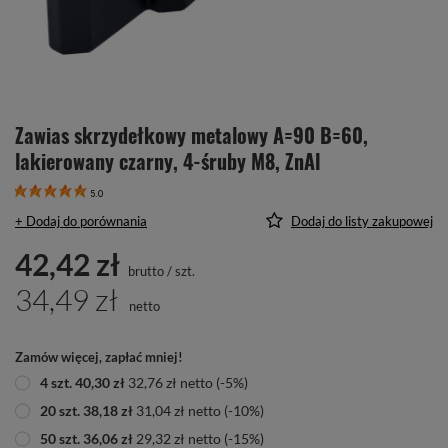
Zawias skrzydełkowy metalowy A=90 B=60,
lakierowany czarny, 4-śruby M8, ZnAl
5.0
+ Dodaj do porównania
Dodaj do listy zakupowej
42,42 zł
brutto
/
szt.
34,49 zł
netto
Zamów więcej, zapłać mniej!
4
szt.
40,30 zł
32,76 zł
netto
(-
5
%)
20
szt.
38,18 zł
31,04 zł
netto
(-
10
%)
50
szt.
36,06 zł
29,32 zł
netto
(-
15
%)