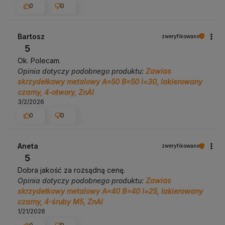
0
0
Bartosz
zweryfikowano
5
Ok. Polecam.
Opinia dotyczy podobnego produktu:
Zawias
skrzydełkowy metalowy A=50 B=50 l=30, lakierowany
czarny, 4-otwory, ZnAl
3/2/2026
0
0
Aneta
zweryfikowano
5
Dobra jakość za rozsądną cenę.
Opinia dotyczy podobnego produktu:
Zawias
skrzydełkowy metalowy A=40 B=40 l=25, lakierowany
czarny, 4-śruby M5, ZnAl
1/21/2026