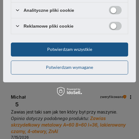
1
0%
Analityczne pliki cookie
Reklamowe pliki cookie
Jak zbieramy opinie?
Opinie klientów
Potwierdzam wszystkie
Wyczyść
Szukaj
Potwierdzam wymagane
Michał
zweryfikowano
5
Zawias jest taki sam jak ten który był przy maszynie.
Opinia dotyczy podobnego produktu:
Zawias
skrzydełkowy metalowy A=60 B=60 l=36, lakierowany
czarny, 4-otwory, ZnAl
7/15/2026