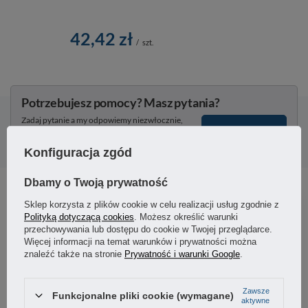
42,42 zł
/
szt.
Potrzebujesz pomocy? Masz pytania?
Zadaj pytanie a my odpowiemy niezwłocznie,
Zadaj pytanie
najciekawsze pytania i odpowiedzi publikując
dla innych.
Konfiguracja zgód
Dbamy o Twoją prywatność
Sklep korzysta z plików cookie w celu realizacji usług zgodnie z
5
100%
Polityką dotyczącą cookies
. Możesz określić warunki
przechowywania lub dostępu do cookie w Twojej przeglądarce.
4
0%
5.00
Więcej informacji na temat warunków i prywatności można
znaleźć także na stronie
Prywatność i warunki Google
.
3
7
opinii klientów
0%
z całego okresu
zebranych i zweryfikowanych przez
2
0%
Zawsze
Funkcjonalne pliki cookie (wymagane)
aktywne