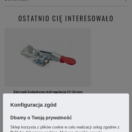
OSTATNIO CIĘ INTERESOWAŁO
Zatrzask kolankowy stal regulacja 15-26 mm
wytrzymałość 8000N
Konfiguracja zgód
14,84 zł
/
szt.
Dbamy o Twoją prywatność
Sklep korzysta z plików cookie w celu realizacji usług zgodnie z