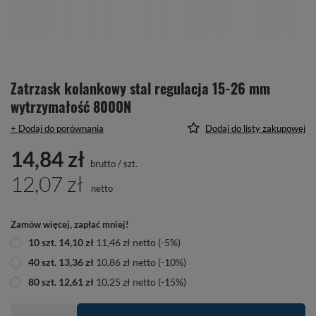
Zatrzask kolankowy stal regulacja 15-26 mm
wytrzymałość 8000N
+ Dodaj do porównania
Dodaj do listy zakupowej
14,84 zł
brutto
/
szt.
12,07 zł
netto
Zamów więcej, zapłać mniej!
10
szt.
14,10 zł
11,46 zł
netto
(-
5
%)
40
szt.
13,36 zł
10,86 zł
netto
(-
10
%)
80
szt.
12,61 zł
10,25 zł
netto
(-
15
%)