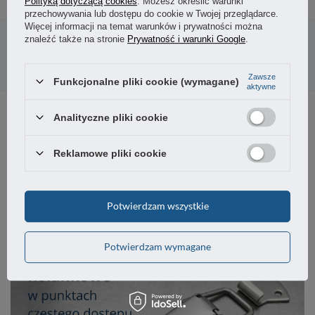
Polityką dotyczącą cookies
. Możesz określić warunki
przechowywania lub dostępu do cookie w Twojej przeglądarce.
Potrzebujesz pomocy? Masz pytania?
Więcej informacji na temat warunków i prywatności można
znaleźć także na stronie
Prywatność i warunki Google
.
Zadaj pytanie a my odpowiemy niezwłocznie,
Zadaj pytanie
najciekawsze pytania i odpowiedzi publikując
dla innych.
Zawsze
Funkcjonalne pliki cookie (wymagane)
aktywne
Analityczne pliki cookie
Produkt nie posiada recenzji
Reklamowe pliki cookie
Z NASZEGO BLOGA
Potwierdzam wszystkie
Potwierdzam wymagane