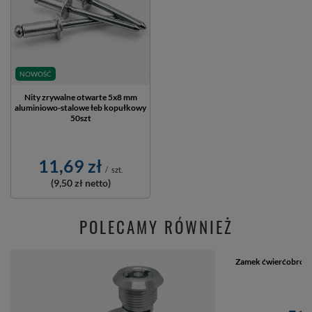
NOWOŚĆ
Nity zrywalne otwarte 5x8 mm
aluminiowo-stalowe łeb kopułkowy
50szt
11,69 zł
/
szt.
(9,50 zł
netto)
POLECAMY RÓWNIEŻ
Zamek ćwierćobroto