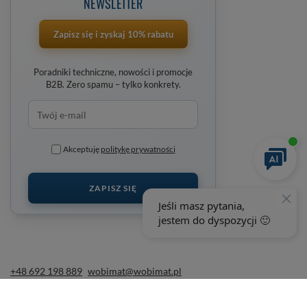
NEWSLETTER
Zapisz się i zyskaj 10% rabatu
Poradniki techniczne, nowości i promocje
B2B. Zero spamu – tylko konkrety.
Akceptuję
politykę prywatności
ZAPISZ SIĘ
+48 692 198 889
wobimat@wobimat.pl
wobimat.pl
,
Poniatowskiego 11
,
22-600
Tomaszów Lubelski