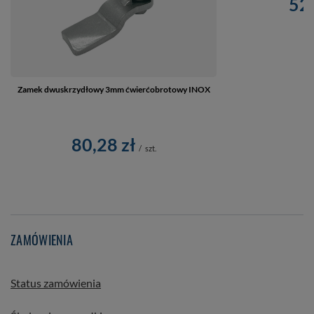
52,
Zamek dwuskrzydłowy 3mm ćwierćobrotowy INOX
80,28 zł
/
szt.
ZAMÓWIENIA
Status zamówienia