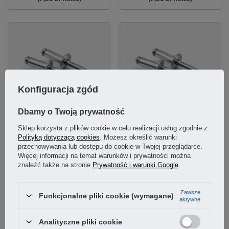
Konfiguracja zgód
Dbamy o Twoją prywatność
NOWOŚĆ
NOWOŚĆ
Sklep korzysta z plików cookie w celu realizacji usług zgodnie z
Nity zrywalne otwarte 4x18 mm
Nity zrywalne otwarte 4x25 mm
Polityką dotyczącą cookies
. Możesz określić warunki
aluminiowo-stalowe łeb kopułkowy
aluminiowo-stalowe łeb kopułkowy
przechowywania lub dostępu do cookie w Twojej przeglądarce.
50szt
50szt
Więcej informacji na temat warunków i prywatności można
znaleźć także na stronie
Prywatność i warunki Google
.
6,46 zł
6,46 zł
/
szt.
/
szt.
Zawsze
Funkcjonalne pliki cookie (wymagane)
(5,25 zł
netto)
(5,25 zł
netto)
aktywne
Analityczne pliki cookie