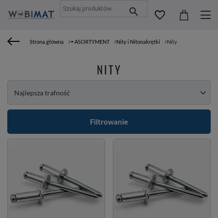
Strona główna
⏷ ASORTYMENT
Nity i Nitonakrętki
Nity
NITY
Zmień sortowanie
Najlepsza trafność
Filtrowanie