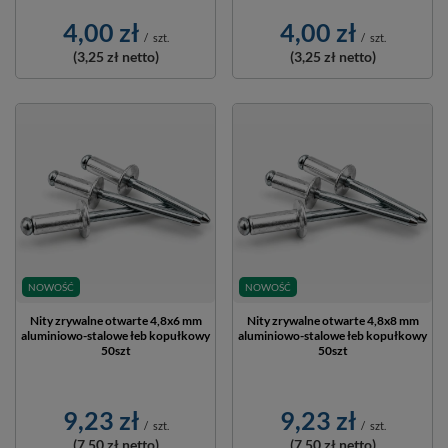
4,00 zł
4,00 zł
/
szt.
/
szt.
(3,25 zł
netto)
(3,25 zł
netto)
NOWOŚĆ
NOWOŚĆ
Nity zrywalne otwarte 4,8x6 mm
Nity zrywalne otwarte 4,8x8 mm
aluminiowo-stalowe łeb kopułkowy
aluminiowo-stalowe łeb kopułkowy
50szt
50szt
9,23 zł
9,23 zł
/
szt.
/
szt.
(7,50 zł
netto)
(7,50 zł
netto)