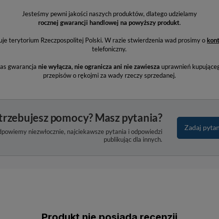
Jesteśmy pewni jakości naszych produktów, dlatego udzielamy
rocznej gwarancji handlowej na powyższy produkt
.
e terytorium Rzeczpospolitej Polski. W razie stwierdzenia wad prosimy o
kon
telefoniczny.
nas gwarancja
nie wyłącza, nie ogranicza ani nie zawiesza
uprawnień kupująceg
przepisów o rękojmi za wady rzeczy sprzedanej.
trzebujesz pomocy? Masz pytania?
Zadaj pyta
dpowiemy niezwłocznie, najciekawsze pytania i odpowiedzi
publikując dla innych.
Produkt nie posiada recenzji