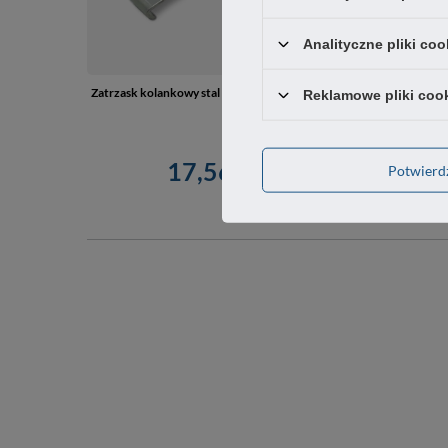
Analityczne pliki coo
Zatrzask kolankowy stal 99x22,2mm zapinka INOX
Reklamowe pliki coo
17,56 zł
Potwier
/
szt.