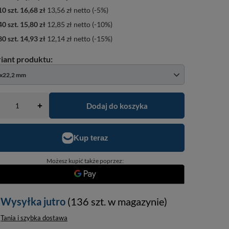
10
szt.
16,68 zł
13,56 zł
netto
(-
5
%)
40
szt.
15,80 zł
12,85 zł
netto
(-
10
%)
80
szt.
14,93 zł
12,14 zł
netto
(-
15
%)
x22,2 mm
Dodaj do koszyka
+
Możesz kupić także poprzez:
Wysyłka
jutro
(136 szt. w magazynie)
Tania i szybka dostawa