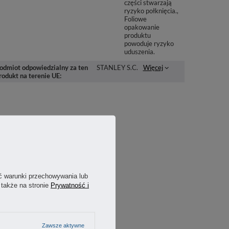
części stwarzają
ryzyko połknięcia.
Foliowe
opakowanie
produktu
powoduje ryzyko
uduszenia.
odmiot odpowiedzialny za ten
STANLEY S.C.
Więcej
rodukt na terenie UE
ć warunki przechowywania lub
 także na stronie
Prywatność i
Zawsze aktywne