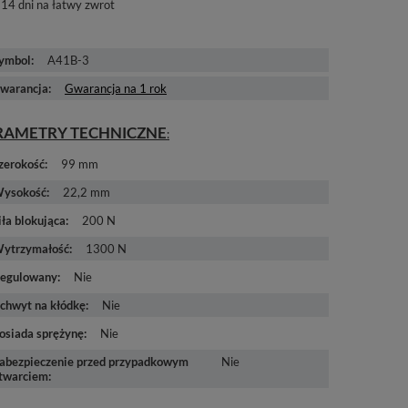
14
dni na łatwy zwrot
ymbol
A41B-3
warancja
Gwarancja na 1 rok
RAMETRY TECHNICZNE
zerokość
99 mm
ysokość
22,2 mm
iła blokująca
200 N
ytrzymałość
1300 N
egulowany
Nie
chwyt na kłódkę
Nie
osiada sprężynę
Nie
abezpieczenie przed przypadkowym
Nie
twarciem