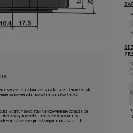
ZA
M
I
Ś
BE
PR
O
p
p
NOX
I
zuje się wysoką odpornością na korozję. Dzieje się tak
p
waniu na powierzchni powstaje warstwa tlenku
S
duża wytrzymałość stali nierdzewnej nie oznacza, że
r
e bardzo ważnym aspektem przy zastosowaniu stali
tnych warunków oraz przestrzeganie odpowiednich