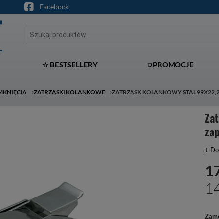
Facebook
☆ BESTSELLERY
⛉ PROMOCJE
AMKNIĘCIA
ZATRZASKI KOLANKOWE
ZATRZASK KOLANKOWY STAL 99X22,
Za
za
+ Do
17
14
Zamó