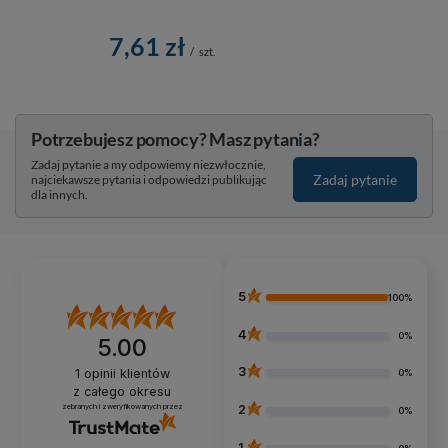
7,61 zł
/
szt.
Potrzebujesz pomocy? Masz pytania?
Zadaj pytanie a my odpowiemy niezwłocznie,
Zadaj pytanie
najciekawsze pytania i odpowiedzi publikując
dla innych.
5
100%
4
0%
5.00
3
1
opinii klientów
0%
z całego okresu
zebranych i zweryfikowanych przez
2
0%
1