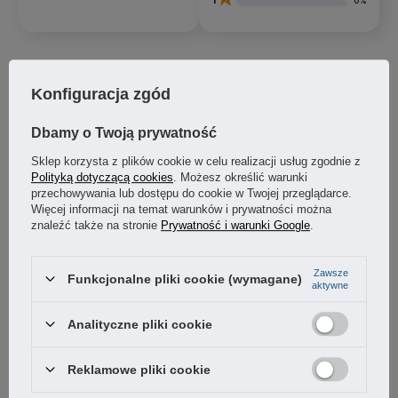
0%
Jak zbieramy opinie?
Konfiguracja zgód
Opinie klientów
Dbamy o Twoją prywatność
Sklep korzysta z plików cookie w celu realizacji usług zgodnie z
Wyczyść
Szukaj
Polityką dotyczącą cookies
. Możesz określić warunki
przechowywania lub dostępu do cookie w Twojej przeglądarce.
Więcej informacji na temat warunków i prywatności można
znaleźć także na stronie
Prywatność i warunki Google
.
Mieczyslaw
zweryfikowano
Zawsze
Funkcjonalne pliki cookie (wymagane)
aktywne
5
Polecam
Analityczne pliki cookie
Opinia dotyczy podobnego produktu:
Zatrzask
kolankowy stal 116x36mm zapinka
4/8/2026
Reklamowe pliki cookie
0
0