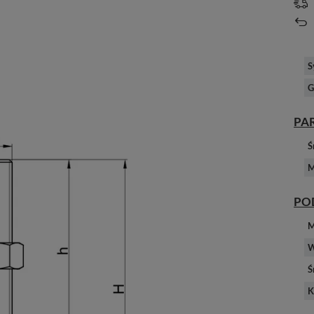
S
G
PA
Ś
M
PO
M
W
Ś
K