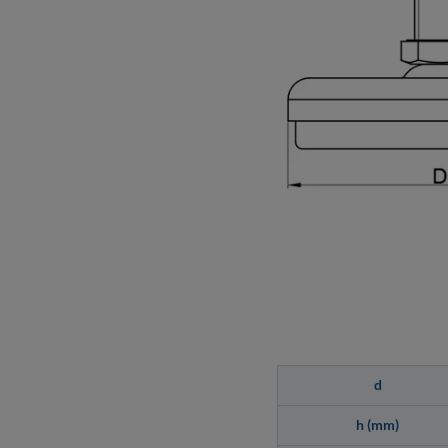
d
h (mm)