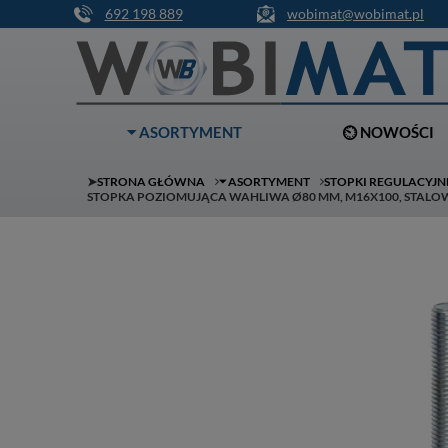
692 198 889
wobimat@wobimat.pl
⏷ ASORTYMENT
⏲ NOWOŚCI
➤
STRONA GŁÓWNA
⏷ ASORTYMENT
STOPKI REGULACYJN
STOPKA POZIOMUJĄCA WAHLIWA Ø80 MM, M16X100, STALOW