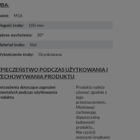
UBA
wint
M16
ługość śruby
100 mm
akres wychylenia
30°
ateriał śruby
Stal
ykończenie śruby
Ocynkowana
ZPIECZEŃSTWO PODCZAS UŻYTKOWANIA I
ZECHOWYWANIA PRODUKTU
strzeżenia dotyczące zagrożeń
Produktu należy
owstałych podczas użytkowania
używać zgodnie z
roduktu
jego
przeznaczeniem.
Montować
zachowując
dopuszczalną
ładowność
produktu.
Nie czyścić
mocnymi środkami