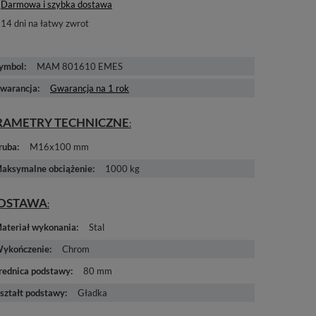
Darmowa i szybka dostawa
14
dni na łatwy zwrot
ymbol
MAM 801610 EMES
warancja
Gwarancja na 1 rok
RAMETRY TECHNICZNE
ruba
M16x100 mm
aksymalne obciążenie
1000 kg
DSTAWA
ateriał wykonania
Stal
ykończenie
Chrom
rednica podstawy
80 mm
ształt podstawy
Gładka