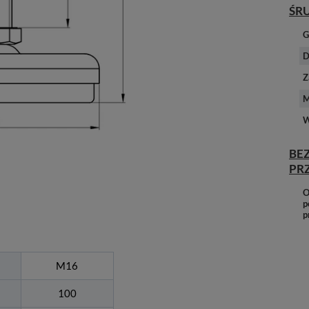
ŚR
G
D
Z
M
W
BE
PR
O
p
p
M16
100