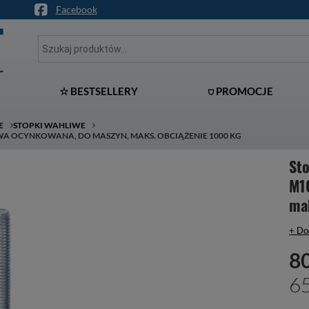
Facebook
☆ BESTSELLERY
⛉ PROMOCJE
E
STOPKI WAHLIWE
A OCYNKOWANA, DO MASZYN, MAKS. OBCIĄŻENIE 1000 KG
St
M1
ma
+ Do
80
65