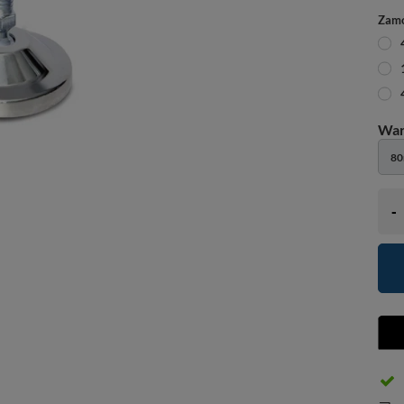
Zamó
8
-