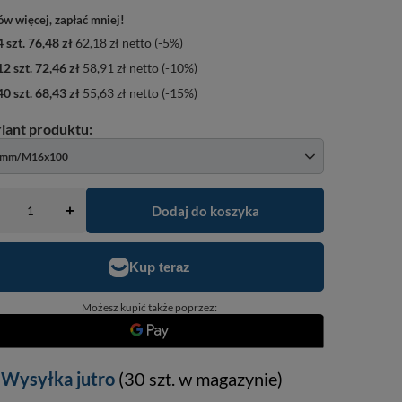
w więcej, zapłać mniej!
4
szt.
76,48 zł
62,18 zł
netto
(-
5
%)
12
szt.
72,46 zł
58,91 zł
netto
(-
10
%)
40
szt.
68,43 zł
55,63 zł
netto
(-
15
%)
0mm/M16x100
Dodaj do koszyka
+
Możesz kupić także poprzez:
Wysyłka
jutro
(30 szt. w magazynie)