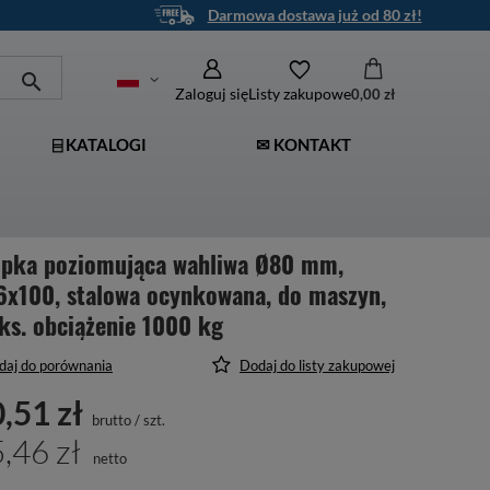
Darmowa dostawa już od 80 zł!
Zaloguj się
Listy zakupowe
0,00 zł
⌸ KATALOGI
✉ KONTAKT
opka poziomująca wahliwa Ø80 mm,
6x100, stalowa ocynkowana, do maszyn,
ks. obciążenie 1000 kg
daj do porównania
Dodaj do listy zakupowej
,51 zł
brutto
/
szt.
,46 zł
netto