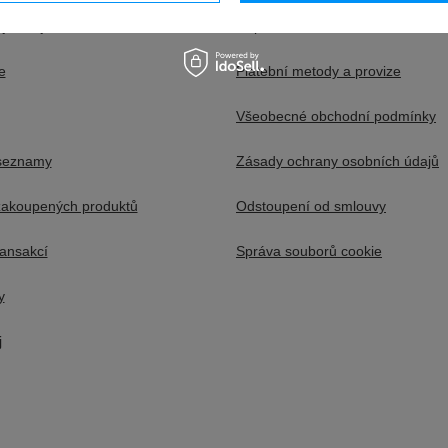
ujte se jako velkoobchodník
Doprava
e
Platební metody a provize
Všeobecné obchodní podmínky
seznamy
Zásady ochrany osobních údajů
akoupených produktů
Odstoupení od smlouvy
ransakcí
Správa souborů cookie
y
j