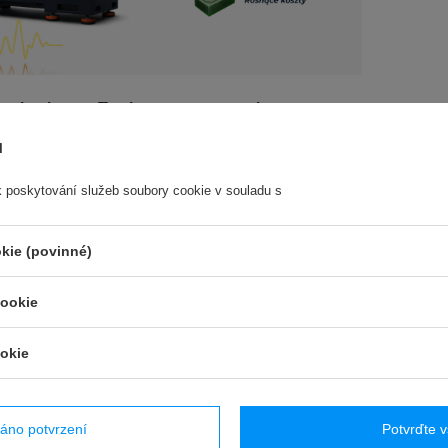
racje niszczą Twoje maszyny – praktyczny
nik dla utrzymania ruchu
ů
 są naturalnym zjawiskiem w każdej maszynie,
wymykają się spod kontroli – generują hałas,
k poskytování služeb soubory cookie v souladu s
ruby i skracają żywotność urządzeń. Sprawdź,
gnozować problem i co zrobić, by zapobiec
kie (povinné)
 i kosztownym przestojom.
i více
cookie
okie
PODMÍNKY
áno potvrzení
Potvrďte 