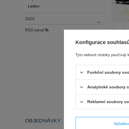
Leden
2023
RSS kanál
Jak wib
przewod
Konfigurace souhlas
Wibracje
ale gdy 
Tyto webové stránky používají 
luzują ś
jak zdia
Funkční soubory coo
awariom
Přečtěte s
Analytické soubory 
Reklamní soubory co
OBJEDNÁVKY
ÚČET
Vyžadov