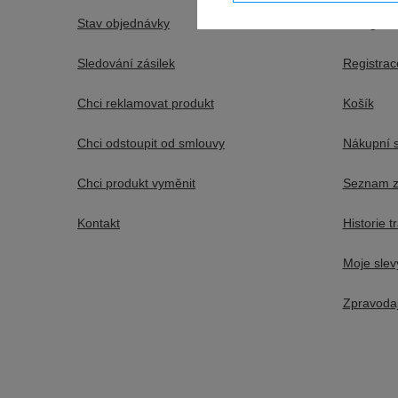
Stav objednávky
Zaregistr
Sledování zásilek
Registrac
Chci reklamovat produkt
Košík
Chci odstoupit od smlouvy
Nákupní 
Chci produkt vyměnit
Seznam z
Kontakt
Historie t
Moje slev
Zpravoda