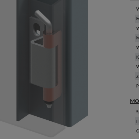
W
M
W
M
W
K
W
Z
P
MO
S
I
O