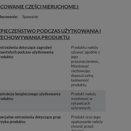
COWANIE CZĘŚCI NIERUCHOMEJ
ocowanie
Spawanie
ZPIECZEŃSTWO PODCZAS UŻYTKOWANIA I
ZECHOWYWANIA PRODUKTU
strzeżenia dotyczące zagrożeń
Produktu należy
owstałych podczas użytkowania
używać zgodnie z
roduktu
jego
przeznaczeniem.
Montować
zachowując
dopuszczalną
ładowność
produktu.
nstrukcje bezpiecznego użytkowania
Produkt należy
roduktu
montować w
rękawicach
ochronnych.
pecjalne ostrzeżenia dotyczące grup
Produkt oraz jego
yzyka produktu
opakowanie należy
chronić przed