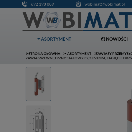
692 198 889
wobimat@wobimat.pl
⏷ ASORTYMENT
⏲ NOWOŚCI
➤
STRONA GŁÓWNA
⏷ ASORTYMENT
ZAWIASY PRZEMYS
ZAWIAS WEWNĘTRZNY STALOWY 32,5X60 MM, ZAGIĘCIE DRZW