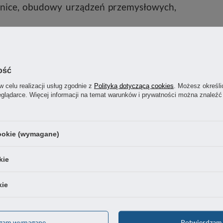
elnice, obudowy urządzeń przemysłowych,
ość
P
w celu realizacji usług zgodnie z
Polityką dotyczącą cookies
. Możesz określi
p
eglądarce. Więcej informacji na temat warunków i prywatności można znaleźć
cookie (wymagane)
kie
kie
dzam wymagane
Potwierdzam 