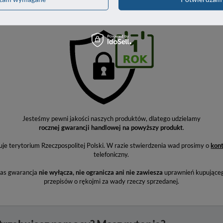
GWARANCJA NA 1 ROK
Jesteśmy pewni jakości naszych produktów, dlatego udzielamy
rocznej gwarancji handlowej na powyższy produkt
.
e terytorium Rzeczpospolitej Polski. W razie stwierdzenia wad prosimy o
kon
telefoniczny.
nas gwarancja
nie wyłącza, nie ogranicza ani nie zawiesza
uprawnień kupująceg
przepisów o rękojmi za wady rzeczy sprzedanej.