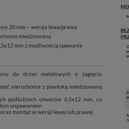
MO
M
nym 20 mm – wersja lewa/prawa
BE
eruchoma miedziowana
PR
,5x12 mm z możliwością spawania
O
p
p
zony do drzwi metalowych o zagięciu
część nieruchoma z powłoką miedziowaną
I
p
ch podłużnych otworów 6,5x12 mm, co
wałym wspawaniem
oraz montaż w wersji lewej lub prawej
S
r