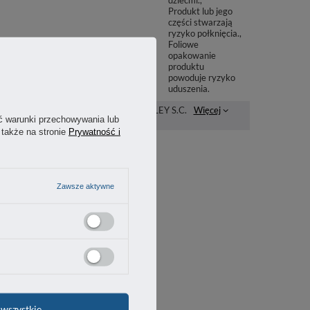
dziećmi.
Produkt lub jego
części stwarzają
ryzyko połknięcia.
Foliowe
opakowanie
produktu
powoduje ryzyko
uduszenia.
odmiot odpowiedzialny za ten
STANLEY S.C.
Więcej
ć warunki przechowywania lub
rodukt na terenie UE
 także na stronie
Prywatność i
Zawsze aktywne
wszystkie