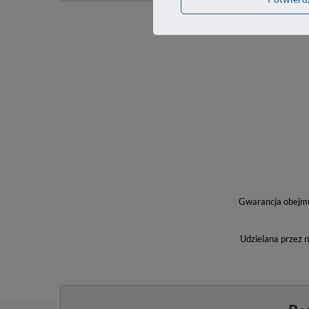
Gwarancja obejmuj
Udzielana przez 