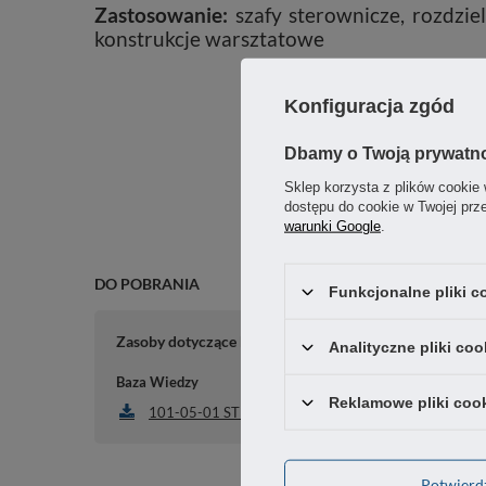
Zastosowanie:
szafy sterownicze, rozdzi
konstrukcje warsztatowe
Konfiguracja zgód
Dbamy o Twoją prywatn
Sklep korzysta z plików cookie 
dostępu do cookie w Twojej prz
warunki Google
.
DO POBRANIA
Funkcjonalne pliki 
Zasoby dotyczące bezpieczeństwa i produktów
Analityczne pliki coo
Baza Wiedzy
Reklamowe pliki coo
101-05-01 STEP
Potwier