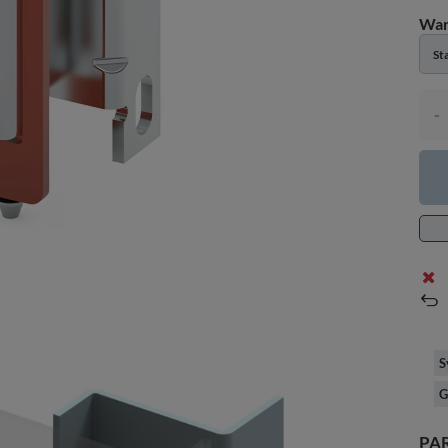
St
-
S
G
PA