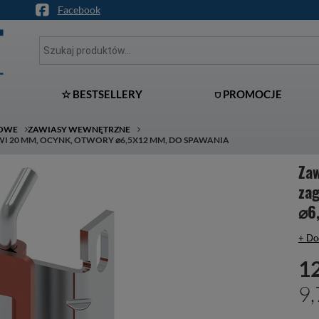
Facebook
☆ BESTSELLERY
⛉ PROMOCJE
ŁOWE
ZAWIASY WEWNĘTRZNE
I 20 MM, OCYNK, OTWORY ⌀6,5X12 MM, DO SPAWANIA
Za
zag
⌀6
+ Do
12
9,