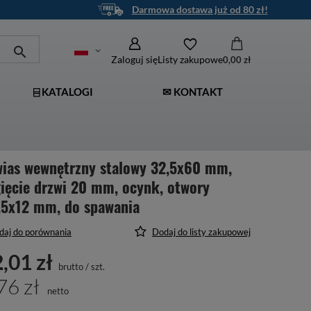
Darmowa dostawa już od 80 zł!
Zaloguj się
Listy zakupowe
0,00 zł
⌸ KATALOGI
✉ KONTAKT
wias wewnętrzny stalowy 32,5x60 mm,
ięcie drzwi 20 mm, ocynk, otwory
,5x12 mm, do spawania
daj do porównania
Dodaj do listy zakupowej
,01 zł
brutto
/
szt.
76 zł
netto