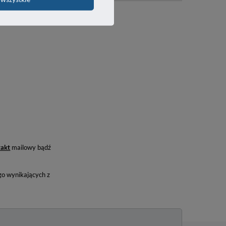
takt
mailowy bądź
o wynikających z