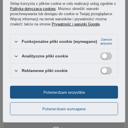
Sklep korzysta z plików cookie w celu realizacji usług zgodnie z
OSTATNIO CIĘ INTERESOWAŁO
Polityką dotyczącą cookies
. Możesz określić warunki
przechowywania lub dostępu do cookie w Twojej przeglądarce.
Więcej informacji na temat warunków i prywatności można
znaleźć także na stronie
Prywatność i warunki Google
.
Zawsze
Funkcjonalne pliki cookie (wymagane)
aktywne
Analityczne pliki cookie
Reklamowe pliki cookie
Zasuwka motylkowa 51x43mm ocynk rygiel
Potwierdzam wszystkie
2,25 zł
/
szt.
Potwierdzam wymagane