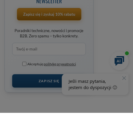
NEWSLETTER
Zapisz się i zyskaj 10% rabatu
Poradniki techniczne, nowości i promocje
B2B. Zero spamu – tylko konkrety.
Akceptuję
politykę prywatności
ZAPISZ SIĘ
+48 692 198 889
wobimat@wobimat.pl
wobimat.pl
,
Poniatowskiego 11
,
22-600
Tomaszów Lubelski