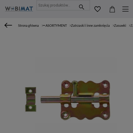
Strona główna
⏷ ASORTYMENT
Zatrzaski i inne zamknięcia
Zasuwki
Z