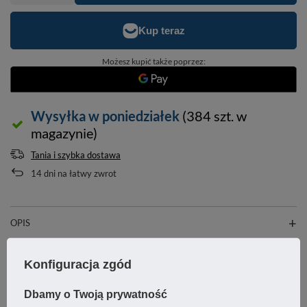
Możesz kupić także poprzez:
Wysyłka
w poniedziałek
(384 szt. w
magazynie)
Tania i szybka dostawa
14
dni na łatwy zwrot
OPIS
SZCZEGÓŁOWE DANE
Konfiguracja zgód
GWARANCJA
Dbamy o Twoją prywatność