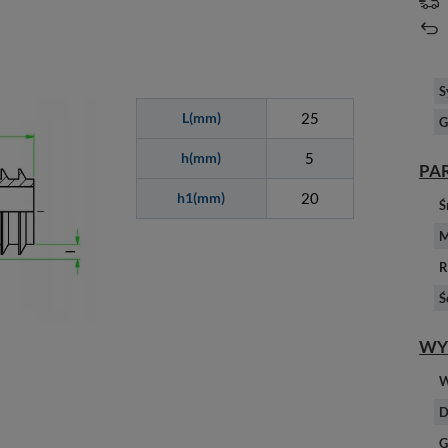
S
L(mm)
25
G
h(mm)
5
PA
h1(mm)
20
Ś
M
R
Ś
WY
W
D
G