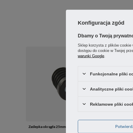
Konfiguracja zgód
Dbamy o Twoją prywatn
Sklep korzysta z plików cookie 
dostępu do cookie w Twojej prz
warunki Google
.
Funkcjonalne pliki 
Analityczne pliki coo
Reklamowe pliki coo
Potwier
Zaślepka okrągła 25mm z gwintem M8 żebrowana