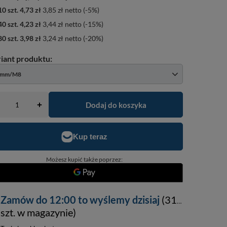
10
szt.
4,73 zł
3,85 zł
netto
(-
5
%)
40
szt.
4,23 zł
3,44 zł
netto
(-
15
%)
80
szt.
3,98 zł
3,24 zł
netto
(-
20
%)
5mm/M8
Dodaj do koszyka
+
Możesz kupić także poprzez:
Zamów do
12:00 to wyślemy dzisiaj
(313
szt. w magazynie)