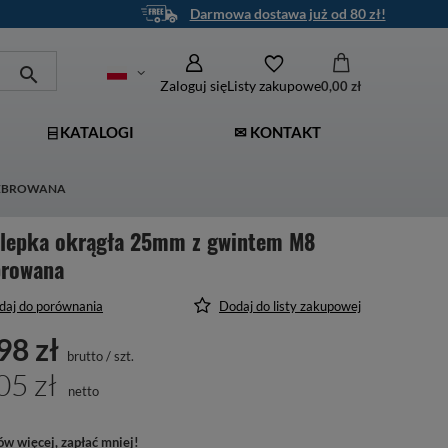
Darmowa dostawa już od 80 zł!
Zaloguj się
Listy zakupowe
0,00 zł
⌸ KATALOGI
✉ KONTAKT
ŻEBROWANA
ślepka okrągła 25mm z gwintem M8
browana
daj do porównania
Dodaj do listy zakupowej
98 zł
brutto
/
szt.
05 zł
netto
w więcej, zapłać mniej!