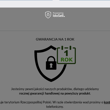
GWARANCJA NA 1 ROK
Jesteśmy pewni jakości naszych produktów, dlatego udzielamy
rocznej gwarancji handlowej na powyższy produkt
.
e terytorium Rzeczpospolitej Polski. W razie stwierdzenia wad prosimy o
kon
telefoniczny.