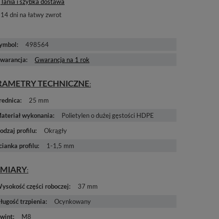
Tania i szybka dostawa
14
dni na łatwy zwrot
ymbol
498564
warancja
Gwarancja na 1 rok
RAMETRY TECHNICZNE
rednica
25 mm
ateriał wykonania
Polietylen o dużej gęstości HDPE
odzaj profilu
Okrągły
cianka profilu
1-1,5 mm
MIARY
ysokość części roboczej
37 mm
ługość trzpienia
Ocynkowany
wint
M8