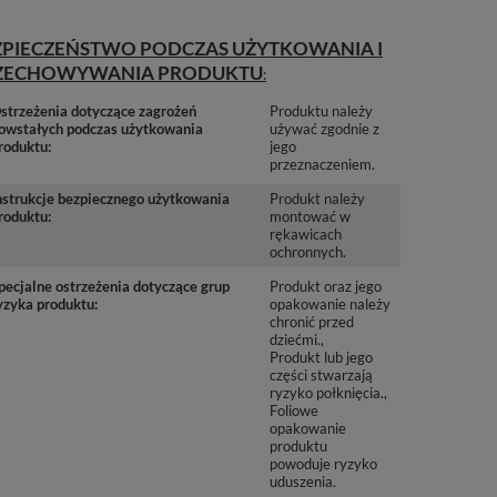
ZPIECZEŃSTWO PODCZAS UŻYTKOWANIA I
ZECHOWYWANIA PRODUKTU
strzeżenia dotyczące zagrożeń
Produktu należy
owstałych podczas użytkowania
używać zgodnie z
roduktu
jego
przeznaczeniem.
nstrukcje bezpiecznego użytkowania
Produkt należy
roduktu
montować w
rękawicach
ochronnych.
pecjalne ostrzeżenia dotyczące grup
Produkt oraz jego
yzyka produktu
opakowanie należy
chronić przed
dziećmi.
Produkt lub jego
części stwarzają
ryzyko połknięcia.
Foliowe
opakowanie
produktu
powoduje ryzyko
uduszenia.