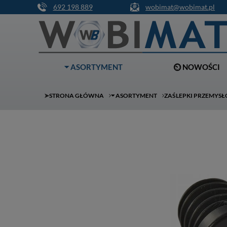
692 198 889
wobimat@wobimat.pl
⏷ ASORTYMENT
⏲ NOWOŚCI
➤
STRONA GŁÓWNA
⏷ ASORTYMENT
ZAŚLEPKI PRZEMYS