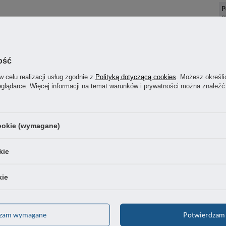
P
p
OSTATNIO CIĘ INTERESOWAŁO
ość
w celu realizacji usług zgodnie z
Polityką dotyczącą cookies
. Możesz określi
eglądarce. Więcej informacji na temat warunków i prywatności można znaleźć
cookie (wymagane)
kie
kie
dzam wymagane
Potwierdzam 