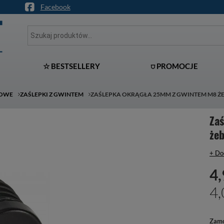
Facebook
☆ BESTSELLERY
⛉ PROMOCJE
ŁOWE
ZAŚLEPKI Z GWINTEM
ZAŚLEPKA OKRĄGŁA 25MM Z GWINTEM M8 
Za
że
+ Do
4,
4,
Zamó