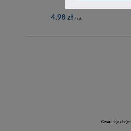
4,98 zł
/
szt.
Gwarancja obejmuj