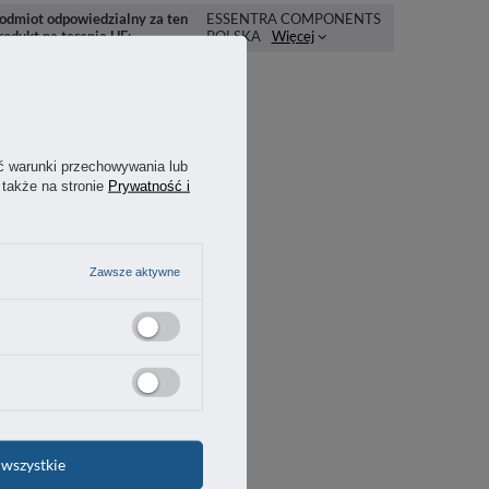
odmiot odpowiedzialny za ten
ESSENTRA COMPONENTS
rodukt na terenie UE
POLSKA
Więcej
ć warunki przechowywania lub
 także na stronie
Prywatność i
Zawsze aktywne
wszystkie