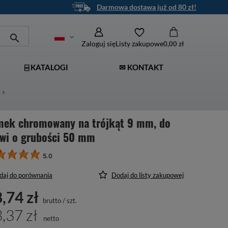
Darmowa dostawa już od 80 zł!
Zaloguj się
Listy zakupowe
0,00 zł
⌸ KATALOGI
✉ KONTAKT
mek chromowany na trójkąt 9 mm, do
zwi o grubości 50 mm
5.0
daj do porównania
Dodaj do listy zakupowej
,74 zł
brutto
/
szt.
,37 zł
netto