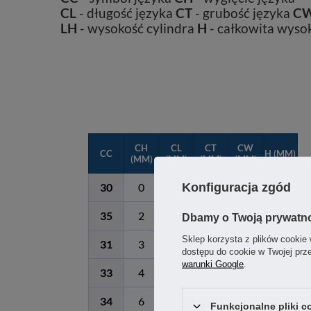
CL
- długość języka
CT
- grubość języka
C
LH
- wysokość cylindra
H
- całkowita wyso
CH
CL
CT
CW
CC
H (MM)
(MM)
(MM)
(MM)
(MM)
Konfiguracja zgód
30
0
45
4
19
60
35
2
45
4
19
62
Dbamy o Twoją prywatn
Sklep korzysta z plików cookie 
31
3
45
4
19
63
dostępu do cookie w Twojej prz
warunki Google
.
33
4
45
4
19
64
34
6
45
4
19
66
Funkcjonalne pliki 