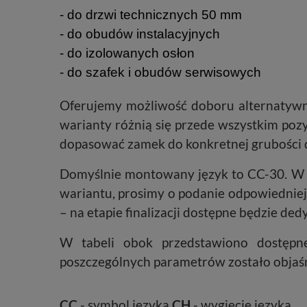
- do drzwi technicznych 50 mm
- do obudów instalacyjnych
- do izolowanych osłon
- do szafek i obudów serwisowych
Oferujemy możliwość doboru alternatywn
warianty różnią się przede wszystkim poz
dopasować zamek do konkretnej grubości d
Domyślnie montowany język to CC-30. W 
wariantu, prosimy o podanie odpowiedniej
– na etapie finalizacji dostępne będzie d
W tabeli obok przedstawiono dostępne
poszczególnych parametrów zostało objaśn
CC
- symbol języka
CH
- wygięcie języka