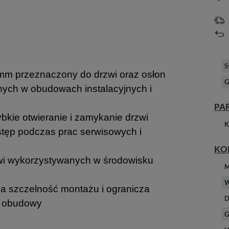
S
 mm przeznaczony do drzwi oraz osłon
G
nych w obudowach instalacyjnych i
PA
kie otwieranie i zamykanie drzwi
K
ostęp podczas prac serwisowych i
KO
i wykorzystywanych w środowisku
M
W
a szczelność montażu i ogranicza
D
za obudowy
G