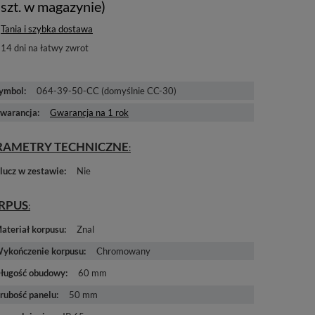
szt. w magazynie)
Tania i szybka dostawa
14
dni na łatwy zwrot
ymbol
064-39-50-CC (domyślnie CC-30)
warancja
Gwarancja na 1 rok
RAMETRY TECHNICZNE
lucz w zestawie
Nie
RPUS
ateriał korpusu
Znal
ykończenie korpusu
Chromowany
ługość obudowy
60 mm
rubość panelu
50 mm