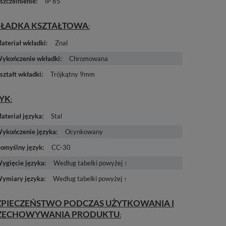
szczelnienie
IP 65
ŁADKA KSZTAŁTOWA
ateriał wkładki
Znal
ykończenie wkładki
Chromowana
ształt wkładki
Trójkątny 9mm
ZYK
ateriał języka
Stal
ykończenie języka
Ocynkowany
omyślny język
CC-30
ygięcie języka
Według tabelki powyżej ↑
ymiary języka
Według tabelki powyżej ↑
ZPIECZEŃSTWO PODCZAS UŻYTKOWANIA I
ZECHOWYWANIA PRODUKTU