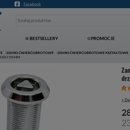
Facebook
☆ BESTSELLERY
⛉ PROMOCJE
WE
ZAMKI ĆWIERĆOBROTOWE
ZAMKI ĆWIERĆOBROTOWE KSZTAŁTOWE
OŚCI 50 MM
Za
dr
+ Do
28
23