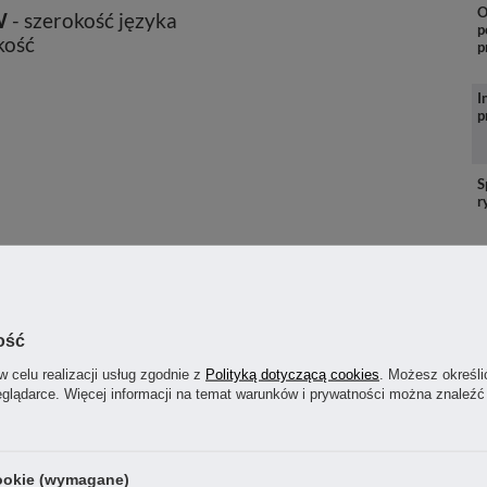
O
W
- szerokość języka
p
kość
p
I
p
S
r
ość
w celu realizacji usług zgodnie z
Polityką dotyczącą cookies
. Możesz określi
eglądarce. Więcej informacji na temat warunków i prywatności można znaleźć
P
p
cookie (wymagane)