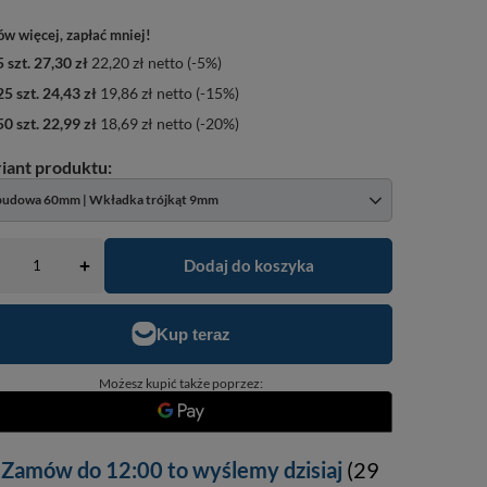
w więcej, zapłać mniej!
5
szt.
27,30 zł
22,20 zł
netto
(-
5
%)
25
szt.
24,43 zł
19,86 zł
netto
(-
15
%)
50
szt.
22,99 zł
18,69 zł
netto
(-
20
%)
udowa 60mm | Wkładka trójkąt 9mm
Dodaj do koszyka
+
Możesz kupić także poprzez:
Zamów do
12:00 to wyślemy dzisiaj
(29