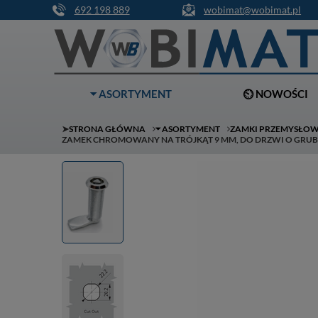
692 198 889
wobimat@wobimat.pl
⏷ ASORTYMENT
⏲ NOWOŚCI
➤
STRONA GŁÓWNA
⏷ ASORTYMENT
ZAMKI PRZEMYSŁO
ZAMEK CHROMOWANY NA TRÓJKĄT 9 MM, DO DRZWI O GRUB