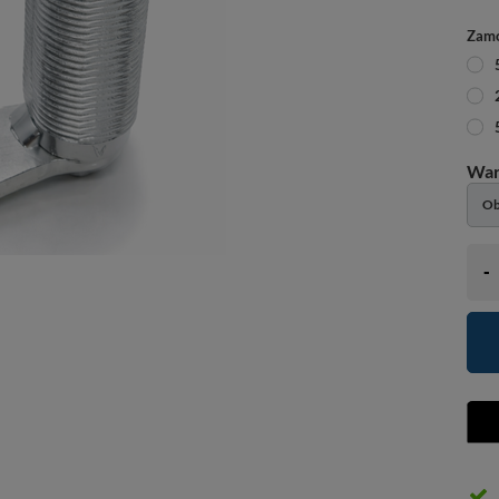
Zamó
Ob
-