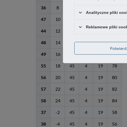
36
8
45
4
19
68
Analityczne pliki coo
47
10
45
4
19
70
Reklamowe pliki coo
44
12
45
4
19
72
48
14
45
4
19
74
Potwier
49
16
45
4
19
76
55
18
45
4
19
78
56
20
45
4
19
80
57
22
45
4
19
82
58
24
45
4
19
84
37
-2
45
4
19
58
38
-4
45
4
19
56