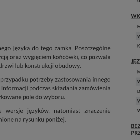
U
WK
M
W
K
ego języka do tego zamka. Poszczególne
ycją oraz wygięciem końcówki, co pozwala
JĘ
rzwi lub konstrukcji obudowy.
M
przypadku potrzeby zastosowania innego
W
 informacji podczas składania zamówienia
D
edykowane pole do wyboru.
W
 wersje języków, natomiast znaczenie
W
ione na rysunku poniżej.
BE
PR