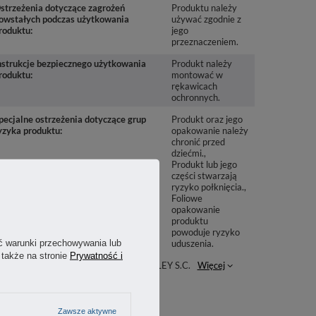
strzeżenia dotyczące zagrożeń
Produktu należy
owstałych podczas użytkowania
używać zgodnie z
roduktu
jego
przeznaczeniem.
nstrukcje bezpiecznego użytkowania
Produkt należy
roduktu
montować w
rękawicach
ochronnych.
pecjalne ostrzeżenia dotyczące grup
Produkt oraz jego
yzyka produktu
opakowanie należy
chronić przed
dziećmi.
Produkt lub jego
części stwarzają
ryzyko połknięcia.
Foliowe
opakowanie
produktu
powoduje ryzyko
ć warunki przechowywania lub
uduszenia.
 także na stronie
Prywatność i
odmiot odpowiedzialny za ten
STANLEY S.C.
Więcej
rodukt na terenie UE
Zawsze aktywne