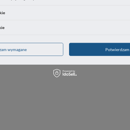
kie
kie
dzam wymagane
Potwierdzam 