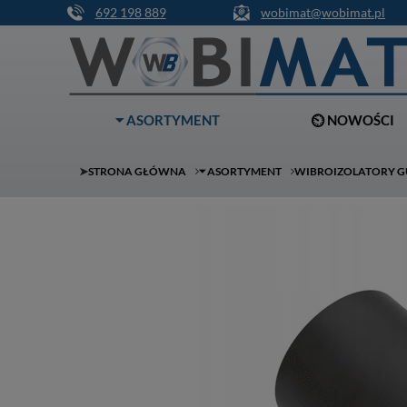
692 198 889
wobimat@wobimat.pl
⏷ ASORTYMENT
⏲ NOWOŚCI
➤
STRONA GŁÓWNA
⏷ ASORTYMENT
WIBROIZOLATORY 