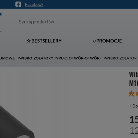
Facebook
☆ BESTSELLERY
⛉ PROMOCJE
GUMOWE
WIBROIZOLATORY TYPU C (OTWÓR-OTWÓR)
WIBROIZOLATOR 
Wi
M1
+ Do
15
12