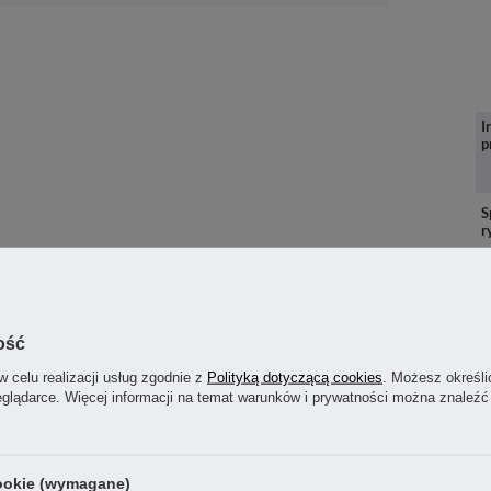
I
p
S
r
ość
w celu realizacji usług zgodnie z
Polityką dotyczącą cookies
. Możesz określi
eglądarce. Więcej informacji na temat warunków i prywatności można znaleźć
P
p
cookie (wymagane)