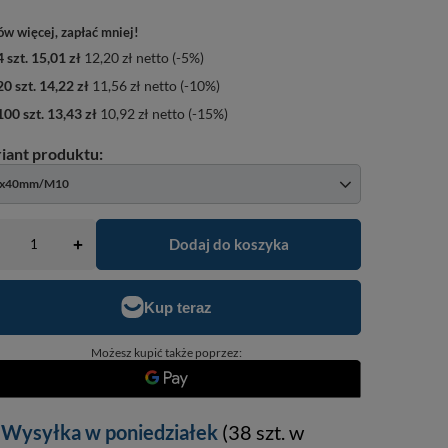
w więcej, zapłać mniej!
4
szt.
15,01 zł
12,20 zł
netto
(-
5
%)
20
szt.
14,22 zł
11,56 zł
netto
(-
10
%)
100
szt.
13,43 zł
10,92 zł
netto
(-
15
%)
0x40mm/M10
Dodaj do koszyka
+
Możesz kupić także poprzez:
Wysyłka
w poniedziałek
(38 szt. w