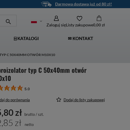
Darmowa dostawa już od 80 zł!
Zaloguj się
Listy zakupowe
0,00 zł
⌸ KATALOGI
✉ KONTAKT
TYP C 50X40MM OTWÓR M10X10
broizolator typ C 50x40mm otwór
0x10
5.0
daj do porównania
Dodaj do listy zakupowej
,80 zł
brutto
/
szt.
,85 zł
netto