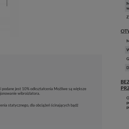
M
w
Z
OT
M
W
G
D
BE
PR
 i podane jest 10% odkształcenia Możliwe są większe
onowanie wibroizlatora.
O
p
enia statycznego, dla obciążeń ścinających bądź
p