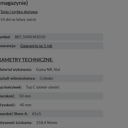
magazynie)
Tania i szybka dostawa
14
dni na łatwy zwrot
ymbol
BEC.5040.M1010
warancja
Gwarancja na 1 rok
RAMETRY TECHNICZNE
ateriał wykonania
Guma NR
Stal
ształt wibroizolatora
Cylinder
yp końcówek
Typ C (otwór-otwór)
zerokość
50 mm
ysokość
40 mm
wardość Shore A
65±5
ztywność ściskania
258,4 N/mm