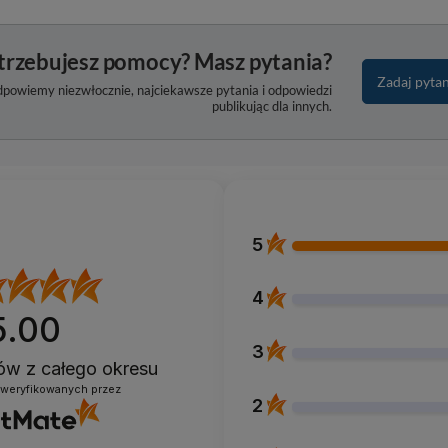
trzebujesz pomocy? Masz pytania?
Zadaj pyta
dpowiemy niezwłocznie, najciekawsze pytania i odpowiedzi
publikując dla innych.
5
4
5.00
3
ntów
z całego okresu
zweryfikowanych przez
2