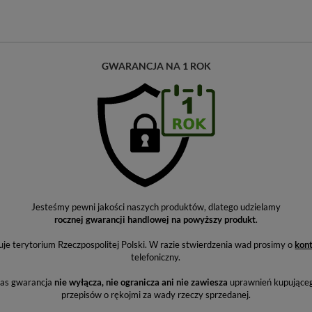
GWARANCJA NA 1 ROK
Jesteśmy pewni jakości naszych produktów, dlatego udzielamy
rocznej gwarancji handlowej na powyższy produkt
.
e terytorium Rzeczpospolitej Polski. W razie stwierdzenia wad prosimy o
kon
telefoniczny.
nas gwarancja
nie wyłącza, nie ogranicza ani nie zawiesza
uprawnień kupująceg
przepisów o rękojmi za wady rzeczy sprzedanej.