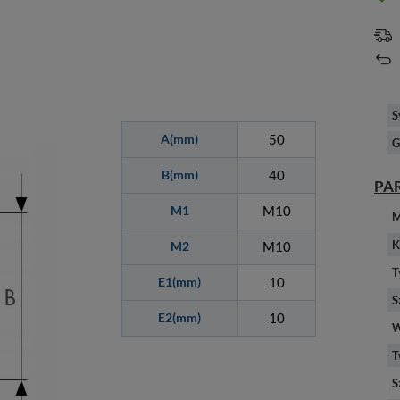
S
A(mm)
50
G
B(mm)
40
PA
M1
M10
M
K
M2
M10
T
E1(mm)
10
S
E2(mm)
10
W
T
S