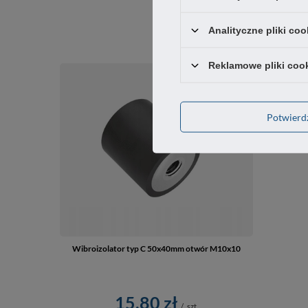
Analityczne pliki coo
Reklamowe pliki coo
Potwier
Wibroizolator typ C 50x40mm otwór M10x10
15,80 zł
/
szt.