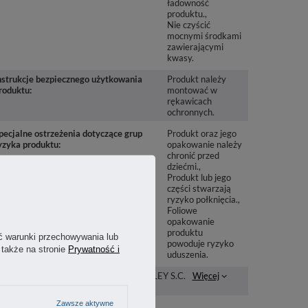
ładowność
produktu.
Nie czyścić
mocnymi środkami
zawierającymi
kwasy.
nstrukcje bezpiecznego użytkowania
Produkt należy
roduktu
montować w
rękawicach
ochronnych.
pecjalne ostrzeżenia dotyczące grup
Produkt oraz jego
yzyka produktu
opakowanie należy
chronić przed
dziećmi.
Produkt lub jego
części stwarzają
ryzyko połknięcia.
Foliowe
opakowanie
produktu
ć warunki przechowywania lub
powoduje ryzyko
 także na stronie
Prywatność i
uduszenia.
odmiot odpowiedzialny za ten
STANLEY S.C.
Więcej
rodukt na terenie UE
Zawsze aktywne