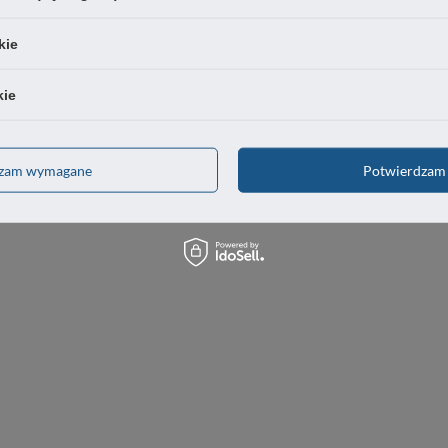
kie
OSTATNIO CIĘ INTERESOWAŁO
kie
dzam wymagane
Potwierdzam 