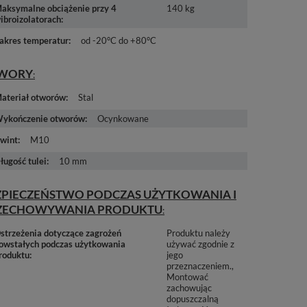
aksymalne obciążenie przy 4
140 kg
ibroizolatorach
akres temperatur
od -20°C do +80°C
WORY
ateriał otworów
Stal
ykończenie otworów
Ocynkowane
wint
M10
ługość tulei
10 mm
ZPIECZEŃSTWO PODCZAS UŻYTKOWANIA I
ZECHOWYWANIA PRODUKTU
strzeżenia dotyczące zagrożeń
Produktu należy
owstałych podczas użytkowania
używać zgodnie z
roduktu
jego
przeznaczeniem.
Montować
zachowując
dopuszczalną