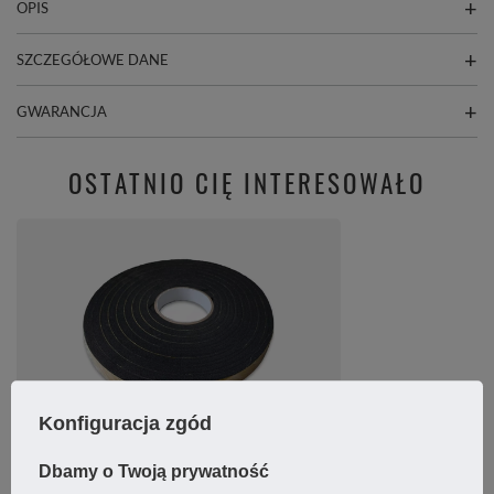
OPIS
SZCZEGÓŁOWE DANE
GWARANCJA
OSTATNIO CIĘ INTERESOWAŁO
Konfiguracja zgód
Uszczelka samoprzylepna EPDM 20x3mm rolka 10m
Dbamy o Twoją prywatność