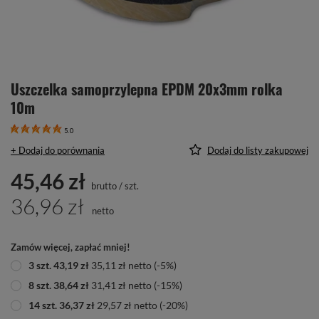
Uszczelka samoprzylepna EPDM 20x3mm rolka
10m
5.0
+ Dodaj do porównania
Dodaj do listy zakupowej
45,46 zł
brutto
/
szt.
36,96 zł
netto
Zamów więcej, zapłać mniej!
3
szt.
43,19 zł
35,11 zł
netto
(-
5
%)
8
szt.
38,64 zł
31,41 zł
netto
(-
15
%)
14
szt.
36,37 zł
29,57 zł
netto
(-
20
%)