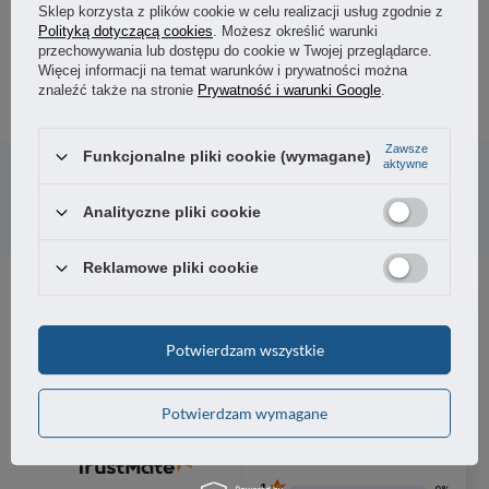
Sklep korzysta z plików cookie w celu realizacji usług zgodnie z
Polityką dotyczącą cookies
. Możesz określić warunki
45,46 zł
przechowywania lub dostępu do cookie w Twojej przeglądarce.
/
szt.
Więcej informacji na temat warunków i prywatności można
znaleźć także na stronie
Prywatność i warunki Google
.
Potrzebujesz pomocy? Masz pytania?
Zawsze
Funkcjonalne pliki cookie (wymagane)
aktywne
Zadaj pytanie a my odpowiemy niezwłocznie,
Zadaj pytanie
najciekawsze pytania i odpowiedzi publikując
Analityczne pliki cookie
dla innych.
Reklamowe pliki cookie
5
100%
Potwierdzam wszystkie
4
0%
5.00
3
1
opinii klientów
0%
Potwierdzam wymagane
z całego okresu
zebranych i zweryfikowanych przez
2
0%
1