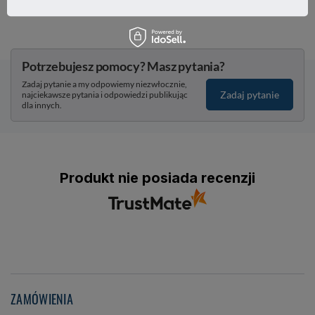
25,44 zł
/
szt.
Potrzebujesz pomocy? Masz pytania?
Zadaj pytanie a my odpowiemy niezwłocznie,
Zadaj pytanie
najciekawsze pytania i odpowiedzi publikując
dla innych.
Produkt nie posiada recenzji
ZAMÓWIENIA