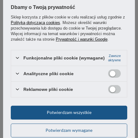
SZCZEGÓŁOWE DANE
Dbamy o Twoją prywatność
Sklep korzysta z plików cookie w celu realizacji usług zgodnie z
GWARANCJA
Polityką dotyczącą cookies
. Możesz określić warunki
przechowywania lub dostępu do cookie w Twojej przeglądarce.
Więcej informacji na temat warunków i prywatności można
OSTATNIO CIĘ INTERESOWAŁO
znaleźć także na stronie
Prywatność i warunki Google
.
Zawsze
Funkcjonalne pliki cookie (wymagane)
aktywne
Analityczne pliki cookie
Reklamowe pliki cookie
Potwierdzam wszystkie
Taśma oznaczeniowa 50mm zielona rolka 33m
Potwierdzam wymagane