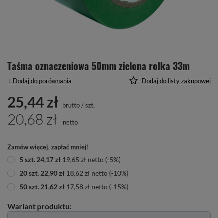
Taśma oznaczeniowa 50mm zielona rolka 33m
+ Dodaj do porównania
Dodaj do listy zakupowej
25,44 zł
brutto
/
szt.
20,68 zł
netto
Zamów więcej, zapłać mniej!
5
szt.
24,17 zł
19,65 zł
netto
(-
5
%)
20
szt.
22,90 zł
18,62 zł
netto
(-
10
%)
50
szt.
21,62 zł
17,58 zł
netto
(-
15
%)