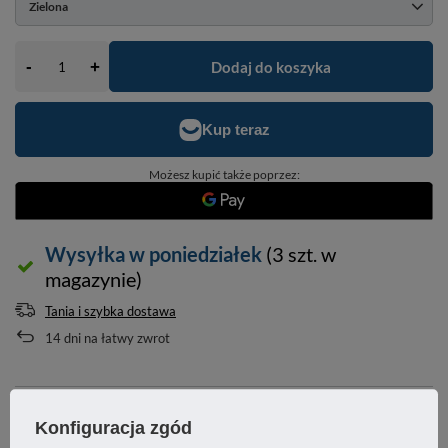
Zielona
-
Dodaj do koszyka
+
Możesz kupić także poprzez:
Wysyłka
w poniedziałek
(3 szt. w
magazynie)
Tania i szybka dostawa
14
dni na łatwy zwrot
OPIS
Konfiguracja zgód