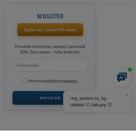
NEWSLETTER
Zapisz się i zyskaj 10% rabatu
Poradniki techniczne, nowości i promocje
B2B. Zero spamu – tylko konkrety.
Akceptuję
politykę prywatności
ZAPISZ SIĘ
+48 692 198 889
wobimat@wobimat.pl