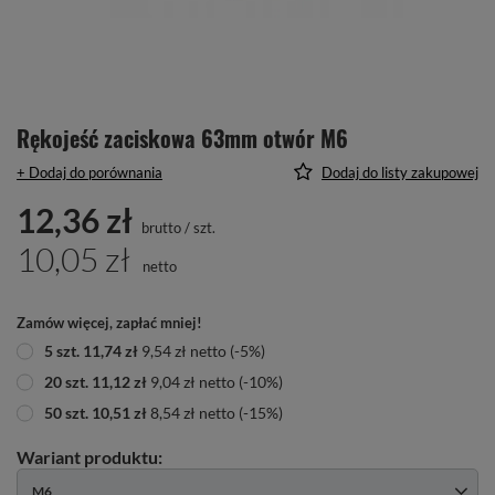
Rękojeść zaciskowa 63mm otwór M6
+ Dodaj do porównania
Dodaj do listy zakupowej
12,36 zł
brutto
/
szt.
10,05 zł
netto
Zamów więcej, zapłać mniej!
5
szt.
11,74 zł
9,54 zł
netto
(-
5
%)
20
szt.
11,12 zł
9,04 zł
netto
(-
10
%)
50
szt.
10,51 zł
8,54 zł
netto
(-
15
%)
M6