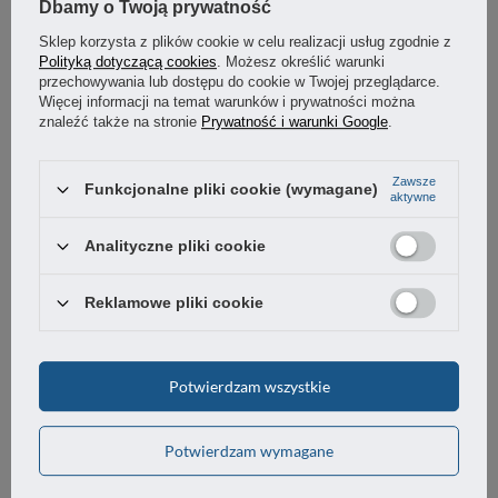
Dbamy o Twoją prywatność
GWARANCJA
Sklep korzysta z plików cookie w celu realizacji usług zgodnie z
Polityką dotyczącą cookies
. Możesz określić warunki
przechowywania lub dostępu do cookie w Twojej przeglądarce.
OSTATNIO CIĘ INTERESOWAŁO
Więcej informacji na temat warunków i prywatności można
znaleźć także na stronie
Prywatność i warunki Google
.
Zawsze
Funkcjonalne pliki cookie (wymagane)
aktywne
Analityczne pliki cookie
Reklamowe pliki cookie
Rękojeść zaciskowa 63mm otwór M6
Potwierdzam wszystkie
Potwierdzam wymagane
12,36 zł
/
szt.