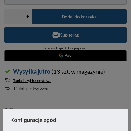
-
Dodaj do koszyka
+
Możesz kupić także poprzez:
Wysyłka
jutro
(13 szt. w magazynie)
Tania i szybka dostawa
14
dni na łatwy zwrot
OPIS
Konfiguracja zgód
SZCZEGÓŁOWE DANE