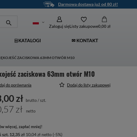
Darmowa dostawa już od 80 zł!
Zaloguj się
Listy zakupowe
0,00 zł
⌸ KATALOGI
✉ KONTAKT
RĘKOJEŚĆ ZACISKOWA 63MM OTWÓR M10
kojeść zaciskowa 63mm otwór M10
daj do porównania
Dodaj do listy zakupowej
,00 zł
brutto
/
szt.
,57 zł
netto
w więcej, zapłać mniej!
5
szt.
12,35 zł
10,04 zł
netto
(-
5
%)