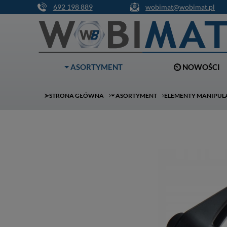
692 198 889
wobimat@wobimat.pl
⏷ ASORTYMENT
⏲ NOWOŚCI
➤
STRONA GŁÓWNA
⏷ ASORTYMENT
ELEMENTY MANIPUL