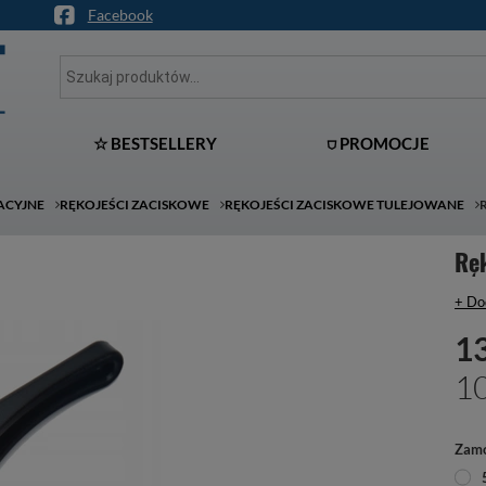
Facebook
☆ BESTSELLERY
⛉ PROMOCJE
ACYJNE
RĘKOJEŚCI ZACISKOWE
RĘKOJEŚCI ZACISKOWE TULEJOWANE
Rę
+ Do
13
10
Zamó