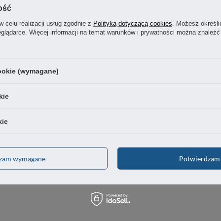
OSTATNIO CIĘ INTERESOWAŁO
ość
w celu realizacji usług zgodnie z
Polityką dotyczącą cookies
. Możesz określi
eglądarce. Więcej informacji na temat warunków i prywatności można znaleźć
cookie (wymagane)
kie
kie
dzam wymagane
Potwierdzam 