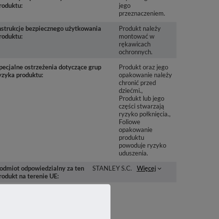
roduktu
jego
przeznaczeniem.
nstrukcje bezpiecznego użytkowania
Produkt należy
roduktu
montować w
rękawicach
ochronnych.
pecjalne ostrzeżenia dotyczące grup
Produkt oraz jego
yzyka produktu
opakowanie należy
chronić przed
dziećmi.
Produkt lub jego
części stwarzają
ryzyko połknięcia.
Foliowe
opakowanie
produktu
powoduje ryzyko
uduszenia.
odmiot odpowiedzialny za ten
STANLEY S.C.
Więcej
rodukt na terenie UE