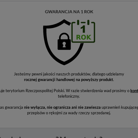
GWARANCJA NA 1 ROK
Jesteśmy pewni jakości naszych produktów, dlatego udzielamy
rocznej gwarancji handlowej na powyższy produkt
.
e terytorium Rzeczpospolitej Polski. W razie stwierdzenia wad prosimy o
kon
telefoniczny.
nas gwarancja
nie wyłącza, nie ogranicza ani nie zawiesza
uprawnień kupująceg
przepisów o rękojmi za wady rzeczy sprzedanej.