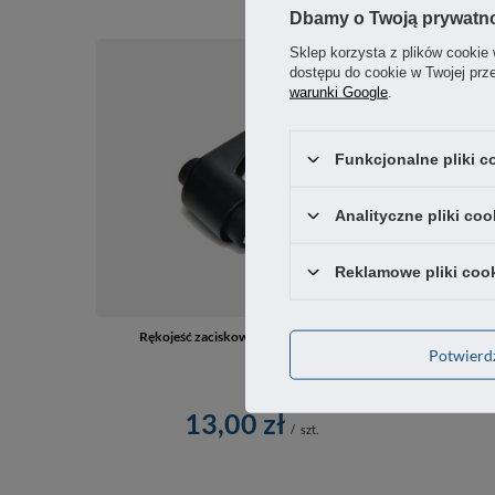
Dbamy o Twoją prywatn
Sklep korzysta z plików cookie 
dostępu do cookie w Twojej prz
warunki Google
.
Funkcjonalne pliki 
Analityczne pliki coo
Reklamowe pliki coo
Rękojeść zaciskowa 63mm otwór M10
Potwier
13,00 zł
/
szt.