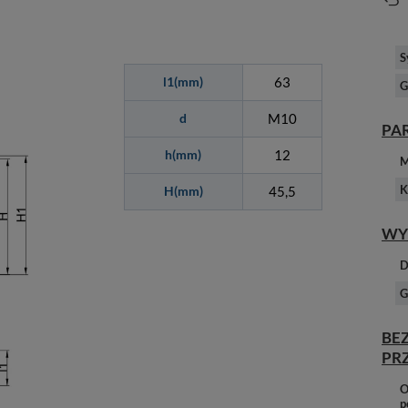
S
l1(mm)
63
G
d
M10
PA
h(mm)
12
M
K
H(mm)
45,5
WY
D
G
BE
PR
O
p