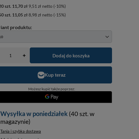
20
szt.
11,70 zł
9,51 zł
netto
(-
10
%)
50
szt.
11,05 zł
8,98 zł
netto
(-
15
%)
10
Dodaj do koszyka
+
Możesz kupić także poprzez:
Wysyłka
w poniedziałek
(40 szt. w
magazynie)
Tania i szybka dostawa