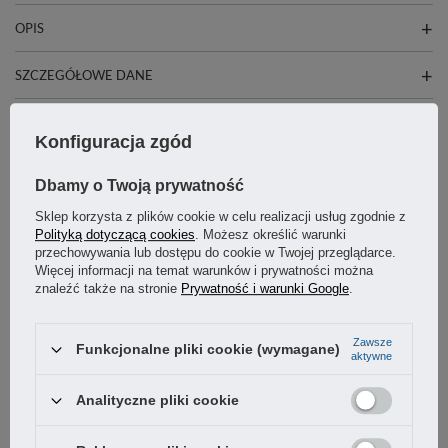
OPIS
SZCZEGÓŁOWE DANE
GWARANCJA
Konfiguracja zgód
OSTATNIO CIĘ INTERESOWAŁO
Dbamy o Twoją prywatność
Sklep korzysta z plików cookie w celu realizacji usług zgodnie z
Polityką dotyczącą cookies
. Możesz określić warunki
przechowywania lub dostępu do cookie w Twojej przeglądarce.
Więcej informacji na temat warunków i prywatności można
znaleźć także na stronie
Prywatność i warunki Google
.
Zawsze
Funkcjonalne pliki cookie (wymagane)
aktywne
Analityczne pliki cookie
Poliamidowa rękojeść obrotowa 70x25mm śruba