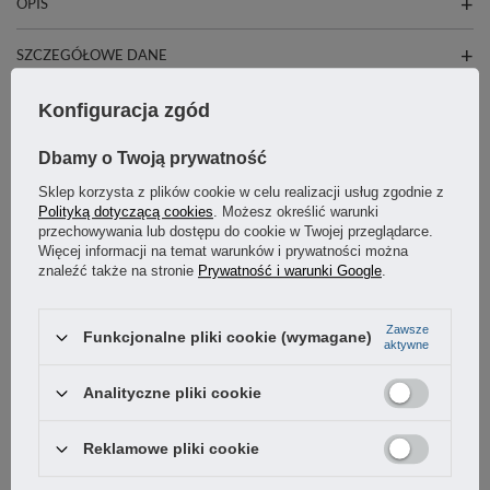
OPIS
SZCZEGÓŁOWE DANE
GWARANCJA
Konfiguracja zgód
Dbamy o Twoją prywatność
OSTATNIO CIĘ INTERESOWAŁO
Sklep korzysta z plików cookie w celu realizacji usług zgodnie z
Polityką dotyczącą cookies
. Możesz określić warunki
przechowywania lub dostępu do cookie w Twojej przeglądarce.
Więcej informacji na temat warunków i prywatności można
znaleźć także na stronie
Prywatność i warunki Google
.
Zawsze
Funkcjonalne pliki cookie (wymagane)
aktywne
Analityczne pliki cookie
Reklamowe pliki cookie
Poliamidowa rękojeść obrotowa 55x20mm śruba
M6x15,3