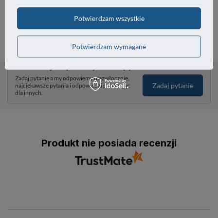
17,77 zł
Potwierdzam wszystkie
/
szt.
Potwierdzam wymagane
Potrzebujesz pomocy? Masz pytania?
Zadaj pytanie a my odpowiemy niezwłocznie,
Zadaj pytanie
najciekawsze pytania i odpowiedzi publikując
dla innych.
Produkt nie posiada recenzji