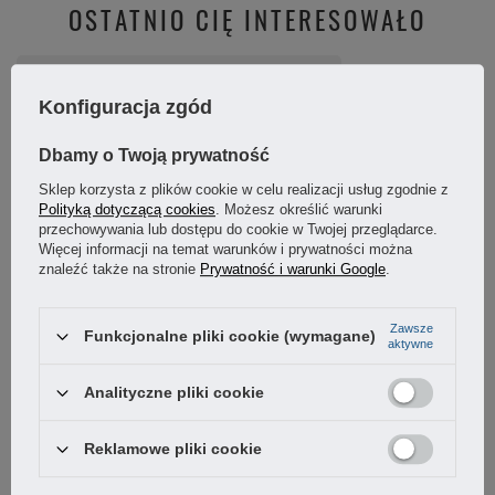
OSTATNIO CIĘ INTERESOWAŁO
Konfiguracja zgód
Dbamy o Twoją prywatność
Sklep korzysta z plików cookie w celu realizacji usług zgodnie z
Polityką dotyczącą cookies
. Możesz określić warunki
przechowywania lub dostępu do cookie w Twojej przeglądarce.
Więcej informacji na temat warunków i prywatności można
znaleźć także na stronie
Prywatność i warunki Google
.
Pokrętło motylkowe 70mm śruba M10x40 uchwyt
Zawsze
Funkcjonalne pliki cookie (wymagane)
aktywne
15,56 zł
/
szt.
Analityczne pliki cookie
Reklamowe pliki cookie
PYTANIA INNYCH KLIENTÓW