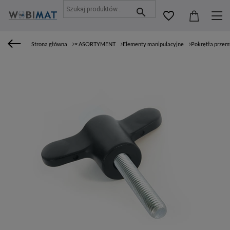
Strona główna
⏷ ASORTYMENT
Elementy manipulacyjne
Pokrętła prze