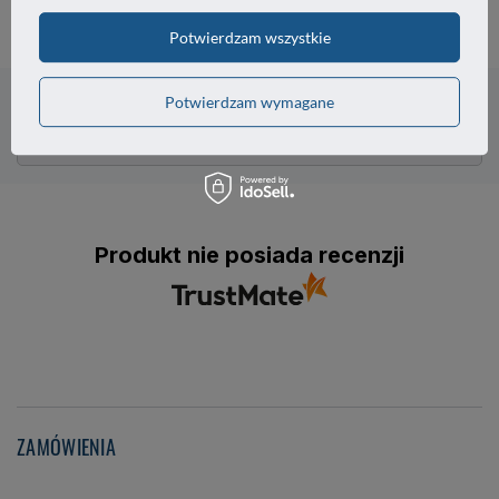
Czy to pokrętło posiada śrubę?
Potwierdzam wszystkie
Potrzebujesz pomocy? Masz pytania?
Potwierdzam wymagane
Zadaj pytanie a my odpowiemy niezwłocznie,
Zadaj pytanie
najciekawsze pytania i odpowiedzi publikując
dla innych.
Produkt nie posiada recenzji
ZAMÓWIENIA