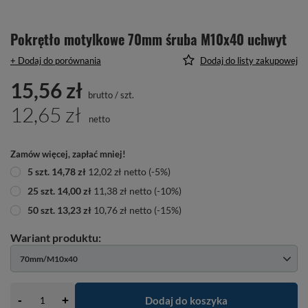
Pokrętło motylkowe 70mm śruba M10x40 uchwyt
+ Dodaj do porównania
Dodaj do listy zakupowej
15,56 zł
brutto
/
szt.
12,65 zł
netto
Zamów więcej, zapłać mniej!
5
szt.
14,78 zł
12,02 zł
netto
(-
5
%)
25
szt.
14,00 zł
11,38 zł
netto
(-
10
%)
50
szt.
13,23 zł
10,76 zł
netto
(-
15
%)
70mm/M10x40
-
Dodaj do koszyka
+