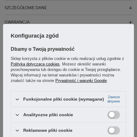
SZCZEGÓŁOWE DANE
GWARANCJA
Konfiguracja zgód
OSTATNIO CIĘ INTERESOWAŁO
Dbamy o Twoją prywatność
Sklep korzysta z plików cookie w celu realizacji usług zgodnie z
Polityką dotyczącą cookies
. Możesz określić warunki
przechowywania lub dostępu do cookie w Twojej przeglądarce.
Więcej informacji na temat warunków i prywatności można
znaleźć także na stronie
Prywatność i warunki Google
.
Zawsze
Funkcjonalne pliki cookie (wymagane)
aktywne
Analityczne pliki cookie
Pokrętło czteroramienne 60mm śruba M10x50 uchwyt
Reklamowe pliki cookie