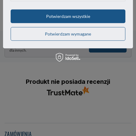
16,22 zł
/
szt.
Potwierdzam wszystkie
Potrzebujesz pomocy? Masz pytania?
Potwierdzam wymagane
Zadaj pytanie a my odpowiemy niezwłocznie,
Zadaj pytanie
najciekawsze pytania i odpowiedzi publikując
dla innych.
Produkt nie posiada recenzji
ZAMÓWIENIA