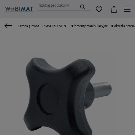
Strona główna
⏷ ASORTYMENT
Elementy manipulacyjne
Pokrętła prze