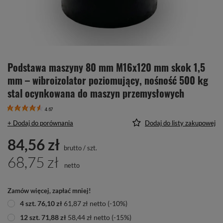
Podstawa maszyny 80 mm M16x120 mm skok 1,5
mm – wibroizolator poziomujący, nośność 500 kg
stal ocynkowana do maszyn przemysłowych
4.67
+ Dodaj do porównania
Dodaj do listy zakupowej
84,56 zł
brutto
/
szt.
68,75 zł
netto
Zamów więcej, zapłać mniej!
4
szt.
76,10 zł
61,87 zł
netto
(-
10
%)
12
szt.
71,88 zł
58,44 zł
netto
(-
15
%)