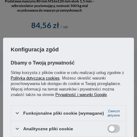
Podstawa maszyny 80 mm M16x120 mm skok 1,5 mm –
wibroizolator poziomujący, nośność 500 kg stal
ocynkowana do maszyn przemysłowych
84,56 zł
/
szt.
Konfiguracja zgód
Potrzebujesz pomocy? Masz pytania?
Zadaj pytanie a my odpowiemy niezwłocznie,
Dbamy o Twoją prywatność
Zadaj pytanie
najciekawsze pytania i odpowiedzi publikując
dla innych.
Sklep korzysta z plików cookie w celu realizacji usług zgodnie z
Polityką dotyczącą cookies
. Możesz określić warunki
przechowywania lub dostępu do cookie w Twojej przeglądarce.
Więcej informacji na temat warunków i prywatności można
znaleźć także na stronie
Prywatność i warunki Google
.
5
67%
Zawsze
Funkcjonalne pliki cookie (wymagane)
4
33%
4.67
aktywne
3
3
opinii klientów
0%
Analityczne pliki cookie
z całego okresu
zebranych i zweryfikowanych przez
2
0%