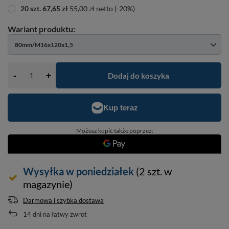
20
szt.
67,65 zł
55,00 zł
netto
(-
20
%)
80mm/M16x120x1,5
-
Dodaj do koszyka
+
Możesz kupić także poprzez:
Wysyłka
w poniedziałek
(2 szt. w
magazynie)
Darmowa i szybka dostawa
14
dni na łatwy zwrot