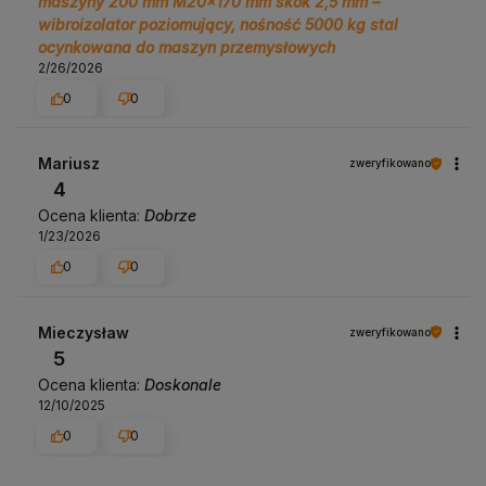
maszyny 200 mm M20x170 mm skok 2,5 mm –
wibroizolator poziomujący, nośność 5000 kg stal
ocynkowana do maszyn przemysłowych
2/26/2026
0
0
Mariusz
zweryfikowano
4
Ocena klienta:
Dobrze
1/23/2026
0
0
Mieczysław
zweryfikowano
5
Ocena klienta:
Doskonale
12/10/2025
0
0