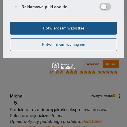
Reklamowe pliki cookie
1
0%
Potwierdzam wszystkie
Jak zbieramy opinie?
Potwierdzam wymagane
Opinie klientów
Wyczyść
Szukaj
Michal
zweryfikowano
5
Produkt bardzo dobrej jakości ekspresowa dostawa
Pełen profesjonalizm Polecam
Opinia dotyczy podobnego produktu:
Podstawa