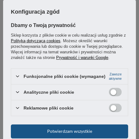
OSTATNIO CIĘ INTERESOWAŁO
Konfiguracja zgód
Dbamy o Twoją prywatność
Sklep korzysta z plików cookie w celu realizacji usług zgodnie z
Polityką dotyczącą cookies
. Możesz określić warunki
przechowywania lub dostępu do cookie w Twojej przeglądarce.
Więcej informacji na temat warunków i prywatności można
znaleźć także na stronie
Prywatność i warunki Google
.
Zawsze
Funkcjonalne pliki cookie (wymagane)
aktywne
Nitonakrętka M8 walcowa z kołnierzem redukowanym,
Analityczne pliki cookie
stal ocynkowana - DŁUGA -50 szt
Reklamowe pliki cookie
11,43 zł
/
komplet
Potwierdzam wszystkie