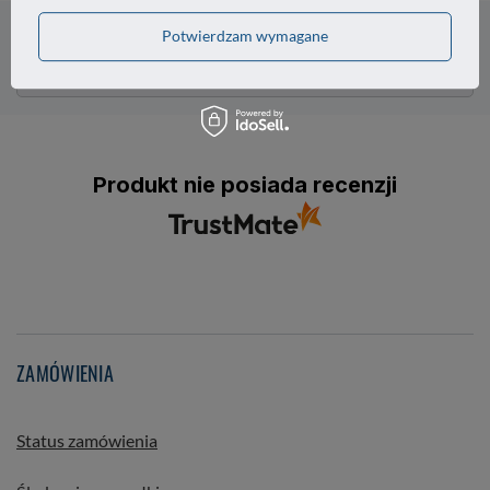
Potrzebujesz pomocy? Masz pytania?
Potwierdzam wymagane
Zadaj pytanie a my odpowiemy niezwłocznie,
Zadaj pytanie
najciekawsze pytania i odpowiedzi publikując
dla innych.
Produkt nie posiada recenzji
ZAMÓWIENIA
Status zamówienia