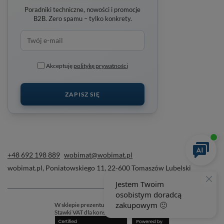
Poradniki techniczne, nowości i promocje
B2B. Zero spamu – tylko konkrety.
Akceptuję
politykę prywatności
ZAPISZ SIĘ
+48 692 198 889
wobimat@wobimat.pl
wobimat.pl
,
Poniatowskiego 11
,
22-600
Tomaszów Lubelski
W sklepie prezentujemy ceny brutto (z VAT).
Stawki VAT dla konsumentów z kraju:
Polska
.