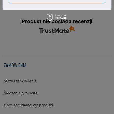
Produkt nie posiada recenzji
ZAMÓWIENIA
Status zamówienia
Śledzenie przesyłki
Chcę zareklamować produkt