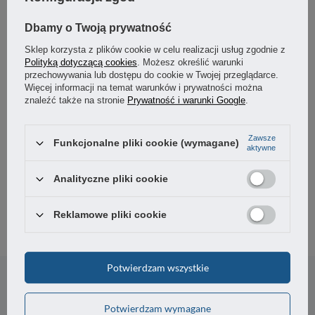
Dbamy o Twoją prywatność
Sklep korzysta z plików cookie w celu realizacji usług zgodnie z
Polityką dotyczącą cookies
. Możesz określić warunki
przechowywania lub dostępu do cookie w Twojej przeglądarce.
Więcej informacji na temat warunków i prywatności można
znaleźć także na stronie
Prywatność i warunki Google
.
Zawsze
Koło przemysłowe 125 mm/350 kg z hamulcem, płyta,
Funkcjonalne pliki cookie (wymagane)
aktywne
aluminiowy rdzeń + poliuretan (PU)
Analityczne pliki cookie
94,26 zł
/
szt.
Reklamowe pliki cookie
Potrzebujesz pomocy? Masz pytania?
Potwierdzam wszystkie
Zadaj pytanie a my odpowiemy niezwłocznie,
Zadaj pytanie
najciekawsze pytania i odpowiedzi publikując
dla innych.
Potwierdzam wymagane