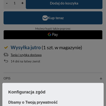
-
Dodaj do koszyka
+
Możesz kupić także poprzez:
Wysyłka
jutro
(1 szt. w magazynie)
Tania i szybka dostawa
14
dni na łatwy zwrot
OPIS
SZCZEGÓŁOWE DANE
Konfiguracja zgód
GWARANCJA
Dbamy o Twoją prywatność