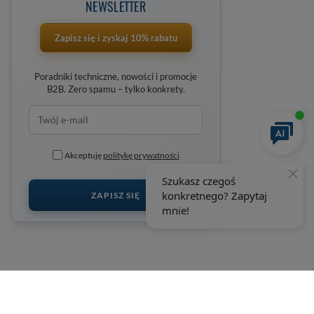
NEWSLETTER
Zapisz się i zyskaj 10% rabatu
Poradniki techniczne, nowości i promocje
B2B. Zero spamu – tylko konkrety.
Akceptuję
politykę prywatności
ZAPISZ SIĘ
+48 692 198 889
wobimat@wobimat.pl
wobimat.pl
,
Poniatowskiego 11
,
22-600
Tomaszów Lubelski