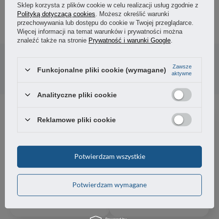
5,31 zł
Sklep korzysta z plików cookie w celu realizacji usług zgodnie z
/
szt.
Polityką dotyczącą cookies
. Możesz określić warunki
przechowywania lub dostępu do cookie w Twojej przeglądarce.
Więcej informacji na temat warunków i prywatności można
znaleźć także na stronie
Prywatność i warunki Google
.
Potrzebujesz pomocy? Masz pytania?
Zadaj pytanie a my odpowiemy niezwłocznie,
Zadaj pytanie
Zawsze
najciekawsze pytania i odpowiedzi publikując
Funkcjonalne pliki cookie (wymagane)
aktywne
dla innych.
Analityczne pliki cookie
Reklamowe pliki cookie
5
0%
4
100%
4.00
Potwierdzam wszystkie
3
2
opinii klientów
0%
z całego okresu
zebranych i zweryfikowanych przez
2
0%
Potwierdzam wymagane
1
0%