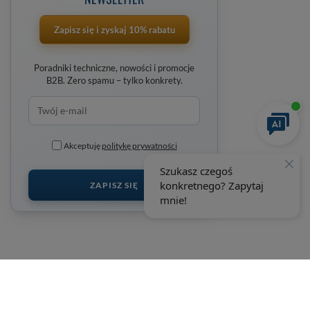
Zapisz się i zyskaj 10% rabatu
Poradniki techniczne, nowości i promocje
B2B. Zero spamu – tylko konkrety.
Akceptuję
politykę prywatności
ZAPISZ SIĘ
+48 692 198 889
wobimat@wobimat.pl
wobimat.pl
,
Poniatowskiego 11
,
22-600
Tomaszów Lubelski