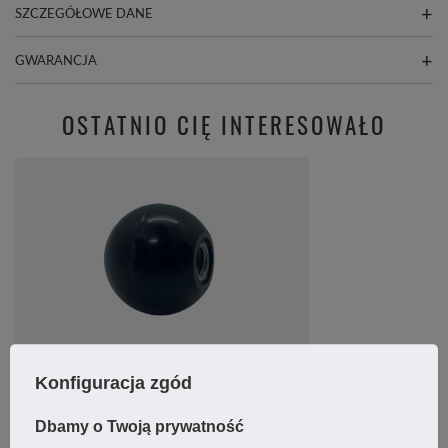
SZCZEGÓŁOWE DANE
GWARANCJA
OSTATNIO CIĘ INTERESOWAŁO
Gałka przemysłowa 35mm otwór M8 uchwyt
Konfiguracja zgód
Dbamy o Twoją prywatność