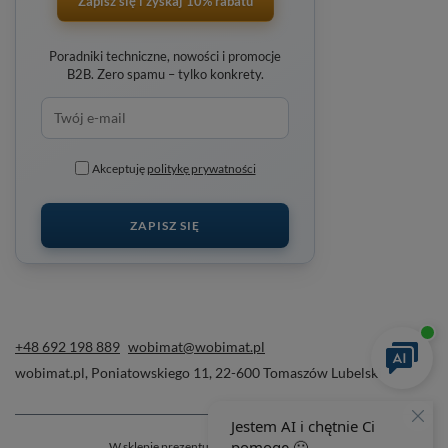
Zapisz się i zyskaj 10% rabatu
Poradniki techniczne, nowości i promocje
B2B. Zero spamu – tylko konkrety.
Akceptuję
politykę prywatności
ZAPISZ SIĘ
+48 692 198 889
wobimat@wobimat.pl
wobimat.pl
,
Poniatowskiego 11
,
22-600
Tomaszów Lubelski
W sklepie prezentujemy ceny brutto (z VAT).