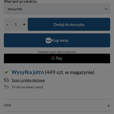
30mm/M8
-
Dodaj do koszyka
+
Możesz kupić także poprzez:
Wysyłka
jutro
(449 szt. w magazynie)
Tania i szybka dostawa
14
dni na łatwy zwrot
OPIS