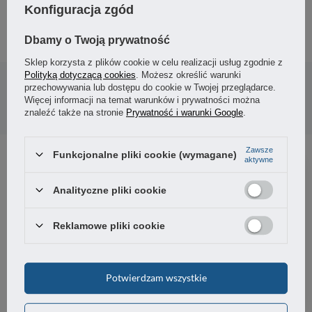
4,67 zł
/
szt.
Konfiguracja zgód
Dbamy o Twoją prywatność
Sklep korzysta z plików cookie w celu realizacji usług zgodnie z
Potrzebujesz pomocy? Masz pytania?
Polityką dotyczącą cookies
. Możesz określić warunki
Zadaj pytanie a my odpowiemy niezwłocznie,
przechowywania lub dostępu do cookie w Twojej przeglądarce.
Zadaj pytanie
najciekawsze pytania i odpowiedzi publikując
Więcej informacji na temat warunków i prywatności można
dla innych.
znaleźć także na stronie
Prywatność i warunki Google
.
Zawsze
Funkcjonalne pliki cookie (wymagane)
aktywne
5
0%
Analityczne pliki cookie
4
100%
4.00
Reklamowe pliki cookie
3
2
opinii klientów
0%
z całego okresu
zebranych i zweryfikowanych przez
2
0%
Potwierdzam wszystkie
1
0%