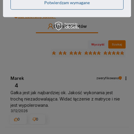
Potwierdzam wymagane
Jak zbieramy opinie?
Opinie klientów
Wyczyść
Szukaj
Marek
zweryfikowano
4
Gałka jest jak najbardziej ok. Jakość wykonania jest
trochę niezadowalająca. Widać łączenie z matryce i nie
jest wypolerowana.
3/12/2026
0
0