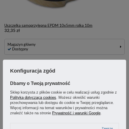
Uszczelka samoprzylepna EPDM 10x5mm rolka 10m
32,35 zł
Magazyn główny
Dostępny
Konfiguracja zgód
Dbamy o Twoją prywatność
ZAMÓWIENIA
Sklep korzysta z plików cookie w celu realizacji usług zgodnie z
Polityką dotyczącą cookies
. Możesz określić warunki
przechowywania lub dostępu do cookie w Twojej przeglądarce.
Status zamówienia
Więcej informacji na temat warunków i prywatności można
znaleźć także na stronie
Prywatność i warunki Google
.
Śledzenie przesyłki
Zawsze