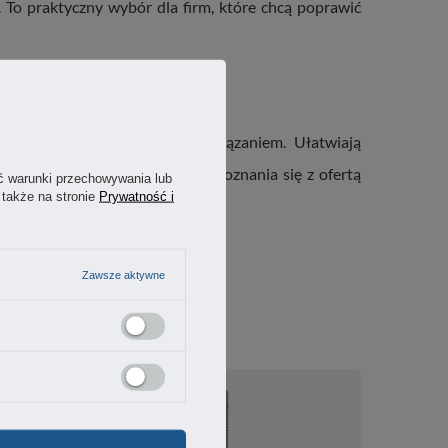
 To praktyczny wybór dla firm, które chcą poprawić
yjną będą bardzo dobrym rozwiązaniem. Ułatwiają
rzemysłowym. Zapraszamy do zapoznania się z ofertą
ć warunki przechowywania lub
 także na stronie
Prywatność i
Zawsze aktywne