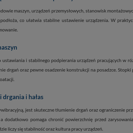
udowie maszyn, urządzeń przemysłowych, stanowisk montażowych
odłoża, co ułatwia stabilne ustawienie urządzenia. W praktyc
omowanie.
maszyn
o ustawiania i stabilnego podpierania urządzeń pracujących w r
nie drgań oraz pewne osadzenie konstrukcji na posadzce. Stopk
atacji.
drgania i hałas
tywibracyjną, jest skuteczne tłumienie drgań oraz ograniczenie 
 a dodatkowo pomaga chronić powierzchnię przed zarysowaniam
ie liczy się stabilność oraz kultura pracy urządzeń.