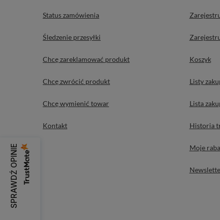
Status zamówienia
Zarejestru
Śledzenie przesyłki
Zarejestru
Chcę zareklamować produkt
Koszyk
Chcę zwrócić produkt
Listy zak
Chcę wymienić towar
Lista zak
Kontakt
Historia t
Moje raba
SPRAWDŹ OPINIE
Newslette