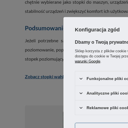
chętnie wybierane jako stopki do maszyn, urządzeń
stabilność urządzeń i zwiększyć komfort ich użytkow
Podsumowanie
Konfiguracja zgód
Jeżeli potrzebne są trwałe i funkcjonalne stop
Dbamy o Twoją prywatn
poziomowanie, poprawiają stabilność urządzeń, ogr
Sklep korzysta z plików cookie 
dostępu do cookie w Twojej prz
stopek poziomujących do maszyn dostępnych w nasz
warunki Google
.
Zobacz stopki wahliwe z gumą antywibracyjną w na
Funkcjonalne pliki 
Analityczne pliki coo
Reklamowe pliki coo