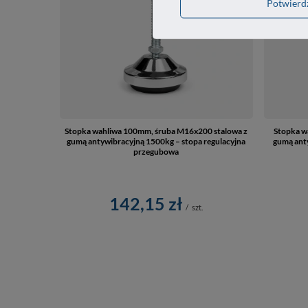
Potwier
Stopka wahliwa 100mm, śruba M16x200 stalowa z
Stopka w
gumą antywibracyjną 1500kg – stopa regulacyjna
gumą anty
przegubowa
142,15 zł
/
szt.