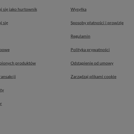
j się jako hurtownik
Wysyłka
j się
Sposoby płatności i prowizje
Regulamin
upowe
Polityka prywatności
upionych produktów
Odstąpienie od umowy
ransakcji
Zarządzaj plikami cookie
ty
r