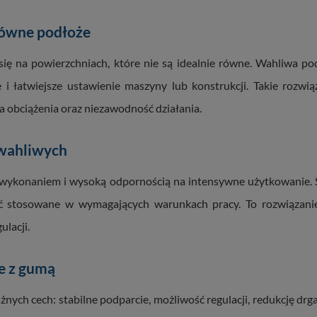
równe podłoże
ię na powierzchniach, które nie są idealnie równe. Wahliwa 
 i łatwiejsze ustawienie maszyny lub konstrukcji. Takie rozwi
na obciążenia oraz niezawodność działania.
 wahliwych
 wykonaniem i wysoką odpornością na intensywne użytkowanie.
yć stosowane w wymagających warunkach pracy. To rozwiązanie
ulacji.
e z gumą
nych cech: stabilne podparcie, możliwość regulacji, redukcję drg