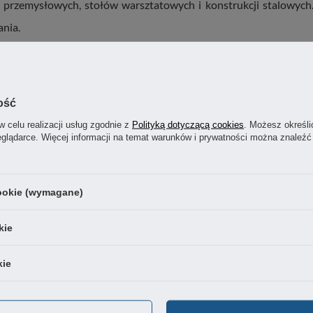
 przemysłowych, stołów warsztatowych i konstrukcji stalowych.
ania.
ki regulacyjne do maszyn, stopki wahliwe z gumą antywibrac
ość
aniczają drgania i wspierają bezpieczną pracę w środowisku p
w celu realizacji usług zgodnie z
Polityką dotyczącą cookies
. Możesz określi
eglądarce. Więcej informacji na temat warunków i prywatności można znaleźć
ym sklepie.
szej ofercie
cookie (wymagane)
kie
POLECANE
kie