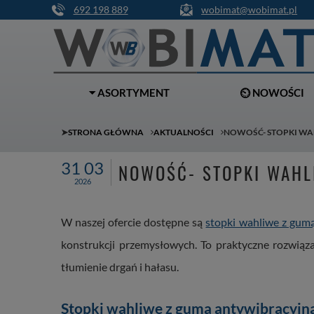
692 198 889
wobimat@wobimat.pl
⏷ ASORTYMENT
⏲ NOWOŚCI
➤
STRONA GŁÓWNA
AKTUALNOŚCI
NOWOŚĆ- STOPKI WA
31 03
NOWOŚĆ- STOPKI WAHL
2026
W naszej ofercie dostępne są
stopki wahliwe z gum
konstrukcji przemysłowych. To praktyczne rozwiąza
tłumienie drgań i hałasu.
Stopki wahliwe z gumą antywibracyjn