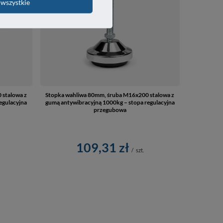
wszystkie
 stalowa z
Stopka wahliwa 80mm, śruba M16x200 stalowa z
egulacyjna
gumą antywibracyjną 1000kg – stopa regulacyjna
przegubowa
109,31 zł
/
szt.