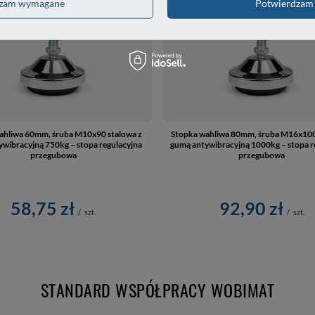
dzam wymagane
Potwierdzam 
ahliwa 60mm, śruba M10x90 stalowa z
Stopka wahliwa 80mm, śruba M16x100
wibracyjną 750kg – stopa regulacyjna
gumą antywibracyjną 1000kg – stopa r
przegubowa
przegubowa
58,75 zł
92,90 zł
/
szt.
/
szt.
STANDARD WSPÓŁPRACY WOBIMAT