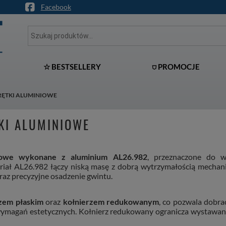
Facebook
☆ BESTSELLERY
⛉ PROMOCJE
ĘTKI ALUMINIOWE
KI ALUMINIOWE
niowe wykonane z aluminium AL26.982
, przeznaczone do 
iał AL26.982 łączy niską masę z dobrą wytrzymałością mechanic
oraz precyzyjne osadzenie gwintu.
zem płaskim
oraz
kołnierzem redukowanym
, co pozwala dobra
wymagań estetycznych. Kołnierz redukowany ogranicza wystawan