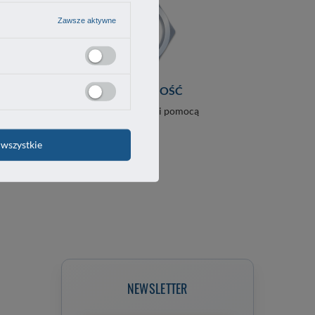
Zawsze aktywne
DYSPOZYCYJNOŚĆ
ia
zawsze służymy radą i pomocą
wszystkie
NEWSLETTER