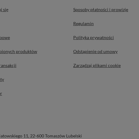
j się
Sposoby płatności i prowizje
Regulamin
upowe
Polityka prywatności
upionych produktów
Odstąpienie od umowy
ransakcji
Zarządzaj plikami cookie
ty
r
iatowskiego 11
,
22-600
Tomaszów Lubelski