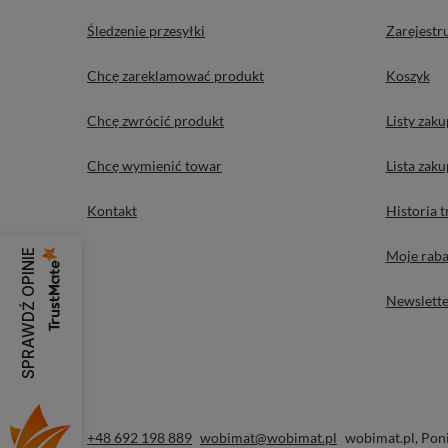
Śledzenie przesyłki
Zarejestru
Chcę zareklamować produkt
Koszyk
Chcę zwrócić produkt
Listy zak
Chcę wymienić towar
Lista zak
Kontakt
Historia t
Moje raba
SPRAWDŹ OPINIE
Newslette
+48 692 198 889
wobimat@wobimat.pl
wobimat.pl
,
Pon