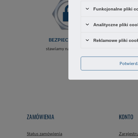
Funkcjonalne pliki 
Analityczne pliki coo
BEZPIECZEŃSTWO
Reklamowe pliki coo
stawiamy na przejrzystość
Potwier
ZAMÓWIENIA
KONTO
Status zamówienia
Zarejestru