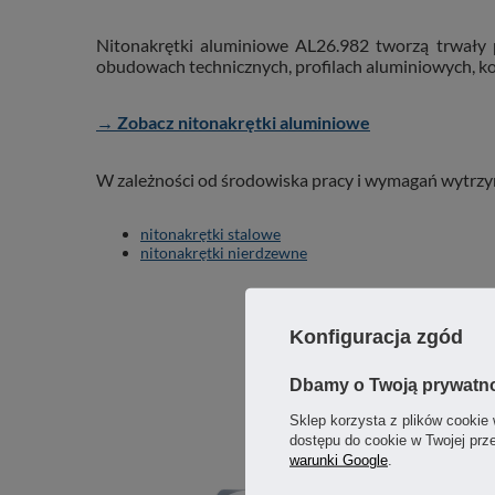
Nitonakrętki aluminiowe AL26.982 tworzą trwały
obudowach technicznych, profilach aluminiowych, k
→ Zobacz nitonakrętki aluminiowe
W zależności od środowiska pracy i wymagań wytrz
nitonakrętki stalowe
nitonakrętki nierdzewne
Konfiguracja zgód
Dbamy o Twoją prywatn
Sklep korzysta z plików cookie 
dostępu do cookie w Twojej prz
warunki Google
.