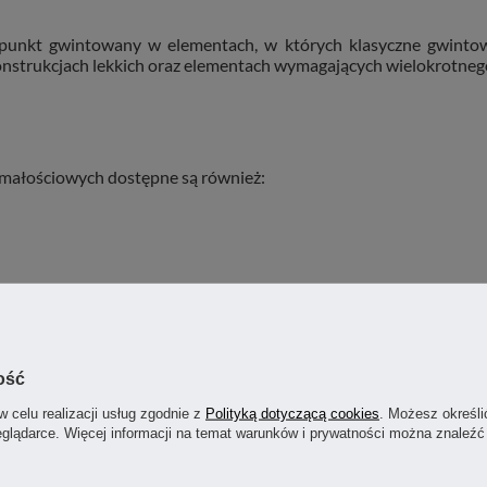
 punkt gwintowany w elementach, w których klasyczne gwinto
onstrukcjach lekkich oraz elementach wymagających wielokrotne
ymałościowych dostępne są również:
ość
STANDARD WSPÓŁPRACY WOBIMAT
w celu realizacji usług zgodnie z
Polityką dotyczącą cookies
. Możesz określi
eglądarce. Więcej informacji na temat warunków i prywatności można znaleźć