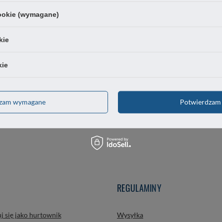
cookie (wymagane)
kie
OSZCZĘDNOŚĆ
SZYBKOŚĆ
kie
promocje i rabaty
sprawnie realizujemy zamówien
dzam wymagane
Potwierdzam 
REGULAMINY
j się jako hurtownik
Wysyłka