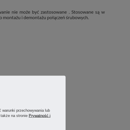
wanie nie może być zastosowane
. Stosowane są w
go montażu i demontażu połączeń śrubowych.
ć warunki przechowywania lub
 także na stronie
Prywatność i