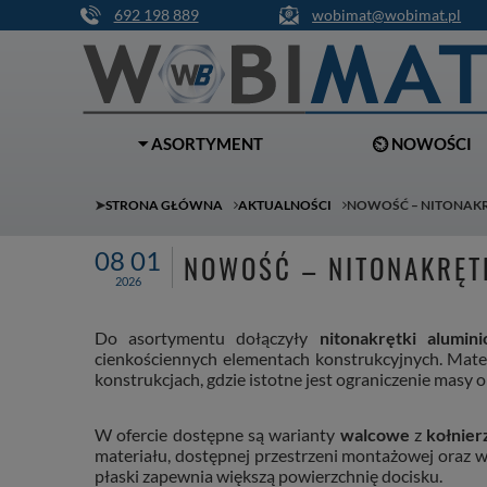
692 198 889
wobimat@wobimat.pl
⏷ ASORTYMENT
⏲ NOWOŚCI
➤
STRONA GŁÓWNA
AKTUALNOŚCI
NOWOŚĆ – NITONAKR
08 01
NOWOŚĆ – NITONAKRĘT
2026
Do asortymentu dołączyły
nitonakrętki alumi
cienkościennych elementach konstrukcyjnych. Mater
konstrukcjach, gdzie istotne jest ograniczenie masy 
W ofercie dostępne są warianty
walcowe
z
kołnier
materiału, dostępnej przestrzeni montażowej oraz 
płaski zapewnia większą powierzchnię docisku.