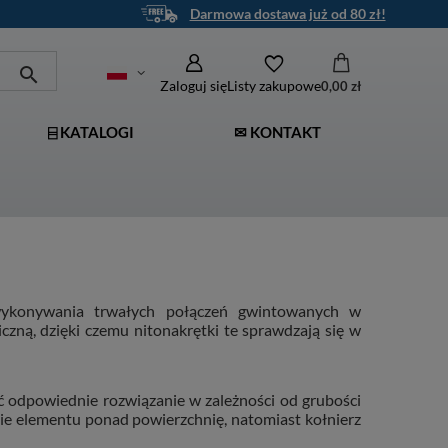
Darmowa dostawa już od 80 zł!
Zaloguj się
Listy zakupowe
0,00 zł
⌸ KATALOGI
✉ KONTAKT
wykonywania trwałych połączeń gwintowanych w
zną, dzięki czemu nitonakrętki te sprawdzają się w
ć odpowiednie rozwiązanie w zależności od grubości
ie elementu ponad powierzchnię, natomiast kołnierz