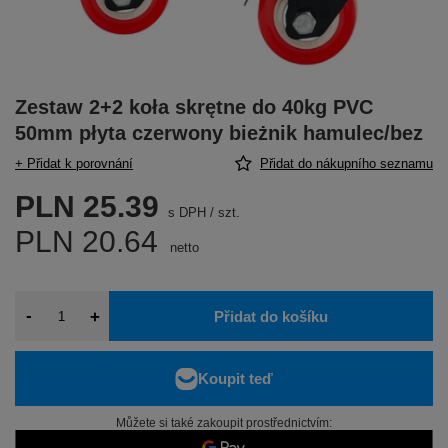
Zestaw 2+2 koła skrętne do 40kg PVC
50mm płyta czerwony bieżnik hamulec/bez
+ Přidat k porovnání
Přidat do nákupního seznamu
PLN 25.39
s DPH
/
szt.
PLN 20.64
netto
-
+
Přidat do košíku
Můžete si také zakoupit prostřednictvím: