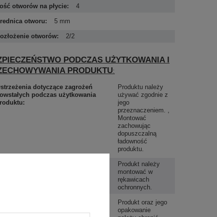
lość otworów na płycie
4
rednica otworu
5 mm
ozłożenie otworów
2/2
ZPIECZEŃSTWO PODCZAS UŻYTKOWANIA I
ZECHOWYWANIA PRODUKTU
strzeżenia dotyczące zagrożeń
Produktu należy
owstałych podczas użytkowania
używać zgodnie z
roduktu
jego
przeznaczeniem.
Montować
zachowując
dopuszczalną
ładowność
produktu.
nstrukcje bezpiecznego użytkowania
Produkt należy
roduktu
montować w
rękawicach
ochronnych.
pecjalne ostrzeżenia dotyczące grup
Produkt oraz jego
yzyka produktu
opakowanie