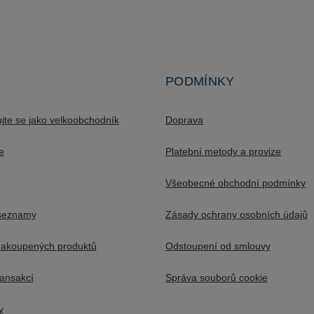
PODMÍNKY
ujte se jako velkoobchodník
Doprava
e
Platební metody a provize
Všeobecné obchodní podmínky
seznamy
Zásady ochrany osobních údajů
akoupených produktů
Odstoupení od smlouvy
ransakcí
Správa souborů cookie
y