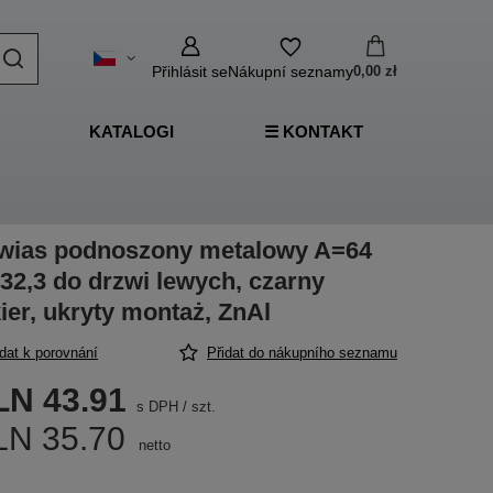
Přihlásit se
Nákupní seznamy
0,00 zł
KATALOGI
☰ KONTAKT
wias podnoszony metalowy A=64
32,3 do drzwi lewych, czarny
kier, ukryty montaż, ZnAl
idat k porovnání
Přidat do nákupního seznamu
LN 43.91
s DPH
/
szt.
LN 35.70
netto