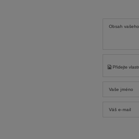
Obsah vašeho
Přidejte vlas
Vaše jméno
Váš e-mail