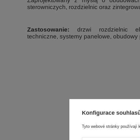
Zaprojektowany z myślą o obudowach
sterowniczych, rozdzielnic oraz zintegr
Zastosowanie:
drzwi rozdzielnic el
techniczne, systemy panelowe, obudowy
Konfigurace souhlas
Tyto webové stránky používají 