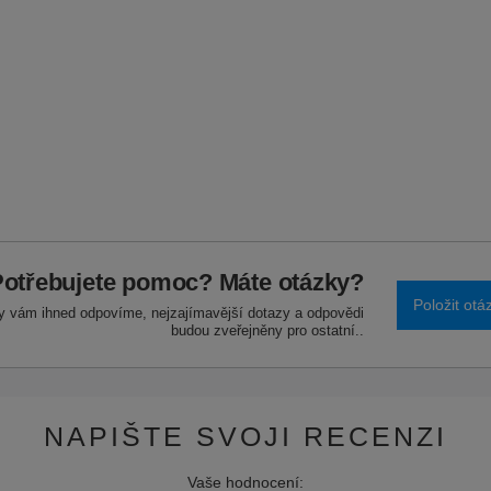
otřebujete pomoc? Máte otázky?
Položit otá
y vám ihned odpovíme, nejzajímavější dotazy a odpovědi
budou zveřejněny pro ostatní..
NAPIŠTE SVOJI RECENZI
Vaše hodnocení: