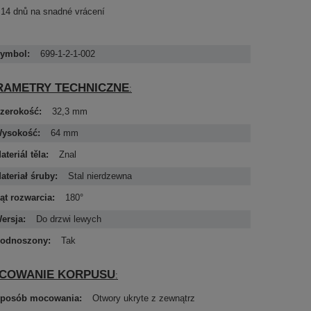
14
dnů na snadné vrácení
ymbol
699-1-2-1-002
RAMETRY TECHNICZNE
zerokość
32,3 mm
ysokość
64 mm
ateriál těla
Znal
ateriał śruby
Stal nierdzewna
ąt rozwarcia
180°
ersja
Do drzwi lewych
odnoszony
Tak
COWANIE KORPUSU
posób mocowania
Otwory ukryte z zewnątrz