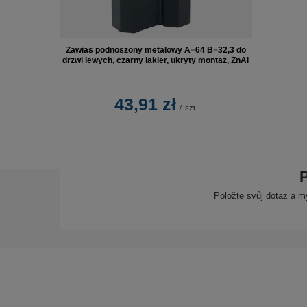
Zawias podnoszony metalowy A=64 B=32,3 do
drzwi lewych, czarny lakier, ukryty montaż, ZnAl
43,91 zł
/
szt.
P
Položte svůj dotaz a m