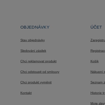
OBJEDNÁVKY
ÚČET
Stav objednávky
Zaregistr
Sledování zásilek
Registrac
Chci reklamovat produkt
Košík
Chci odstoupit od smlouvy
Nákupní 
Chci produkt vyměnit
Seznam z
Kontakt
Historie t
Moje slev