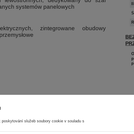
 lewostronnych, dedykowany do szaf
I
owanych systemów panelowych
Ś
R
ektrycznych, zintegrowane obudowy
 przemysłowe
BE
PR
O
p
p
I
p
ů
k poskytování služeb soubory cookie v souladu s
S
r