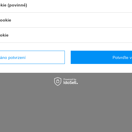
kie (povinné)
cookie
S
okie
v
áno potvrzení
Potvrďte 
OSTATNIO CIĘ INTERESOWAŁ