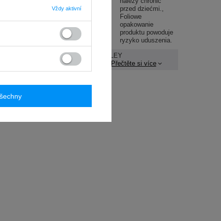
należy chronić
przed dziećmi.
Vždy aktivní
Foliowe
opakowanie
produktu powoduje
ryzyko uduszenia.
ubjekt odpovědný za tento
STANLEY
ýrobek v EU
S.C.
Přečtěte si více
všechny
O