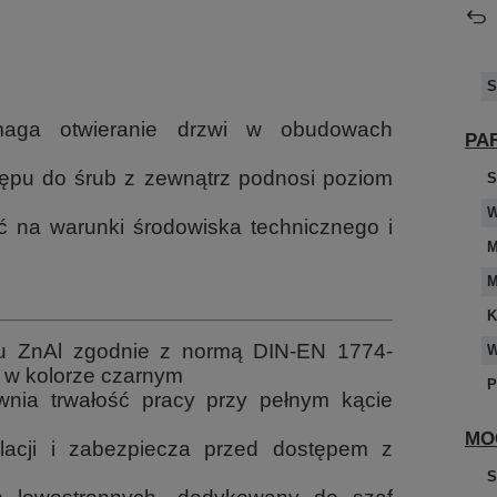
S
aga otwieranie drzwi w obudowach
PA
ępu do śrub z zewnątrz podnosi poziom
S
W
 na warunki środowiska technicznego i
M
M
K
u ZnAl zgodnie z normą DIN-EN 1774-
W
w kolorze czarnym
P
nia trwałość pracy przy pełnym kącie
MO
alacji i zabezpiecza przed dostępem z
S