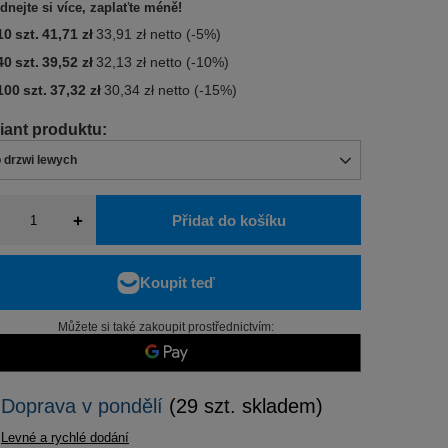
dnejte si více, zaplaťte méně!
10
szt.
41,71 zł
33,91 zł
netto
(-
5
%)
40
szt.
39,52 zł
32,13 zł
netto
(-
10
%)
100
szt.
37,32 zł
30,34 zł
netto
(-
15
%)
 drzwi lewych
+
Přidat do košíku
Můžete si také zakoupit prostřednictvím:
Doprava
v pondělí
(29 szt. skladem)
Levné a rychlé dodání