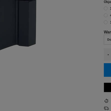
Obje
Do
-