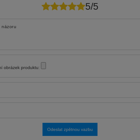
5/5
 názoru
tní obrázek produktu:
Odeslat zpětnou vazbu