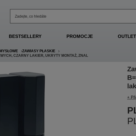
BESTSELLERY
PROMOCJE
OUTLET
EMYSŁOWE
ZAWIASY PŁASKIE
EWYCH, CZARNY LAKIER, UKRYTY MONTAŻ, ZNAL
Za
B=
la
+ Př
P
P