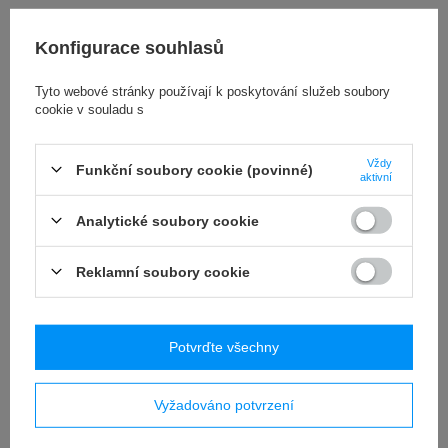
RECENZE
(0)
Konfigurace souhlasů
Tyto webové stránky používají k poskytování služeb soubory
OSTATNIO CIĘ
cookie v souladu s
INTERESOWAŁO
Vždy
Funkční soubory cookie (povinné)
aktivní
Analytické soubory cookie
Reklamní soubory cookie
Potvrďte všechny
Zaślepka do profili 25x25mm z gwintem M10 do
275kg
Vyžadováno potvrzení