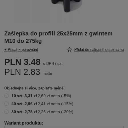
Zaślepka do profili 25x25mm z gwintem
M10 do 275kg
+ Přidat k porovnání
Přidat do nákupního seznamu
PLN 3.48
s DPH
/
szt.
PLN 2.83
netto
Objednejte si více, zaplaťte méně!
10
szt.
3,31 zł
2,69 zł
netto
(-
5
%)
40
szt.
2,96 zł
2,41 zł
netto
(-
15
%)
80
szt.
2,78 zł
2,26 zł
netto
(-
20
%)