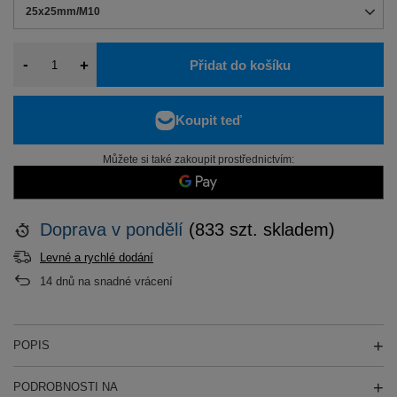
25x25mm/M10
-
+
Přidat do košíku
Můžete si také zakoupit prostřednictvím:
Doprava
v pondělí
(833 szt. skladem)
Levné a rychlé dodání
14
dnů na snadné vrácení
POPIS
PODROBNOSTI NA