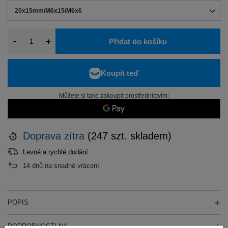
20x15mm/M6x15/M6x6
-
+
Přidat do košíku
Můžete si také zakoupit prostřednictvím:
Doprava
zítra
(247 szt. skladem)
Levné a rychlé dodání
14
dnů na snadné vrácení
POPIS
PODROBNOSTI NA