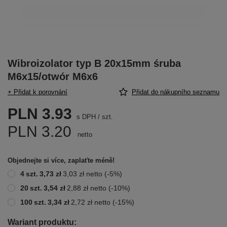
Wibroizolator typ B 20x15mm śruba
M6x15/otwór M6x6
+ Přidat k porovnání
Přidat do nákupního seznamu
PLN 3.93
s DPH
/
szt.
PLN 3.20
netto
Objednejte si více, zaplaťte méně!
4
szt.
3,73 zł
3,03 zł
netto
(-
5
%)
20
szt.
3,54 zł
2,88 zł
netto
(-
10
%)
100
szt.
3,34 zł
2,72 zł
netto
(-
15
%)