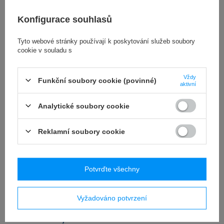
RECENZE
(0)
Konfigurace souhlasů
OSTATNIO CIĘ
Tyto webové stránky používají k poskytování služeb soubory
cookie v souladu s
INTERESOWAŁO
Vždy
Funkční soubory cookie (povinné)
aktivní
Analytické soubory cookie
Reklamní soubory cookie
Potvrďte všechny
Wibroizolator typ A 30x30mm śruba M8x20
Vyžadováno potvrzení
9,70 zł
/
szt.