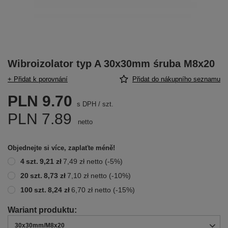
Wibroizolator typ A 30x30mm śruba M8x20
+ Přidat k porovnání
Přidat do nákupního seznamu
PLN 9.70
s DPH
/
szt.
PLN 7.89
netto
Objednejte si více, zaplaťte méně!
4
szt.
9,21 zł
7,49 zł
netto
(-
5
%)
20
szt.
8,73 zł
7,10 zł
netto
(-
10
%)
100
szt.
8,24 zł
6,70 zł
netto
(-
15
%)
30x30mm/M8x20