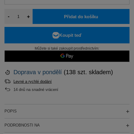
-
+
Přidat do košíku
Můžete si také zakoupit prostřednictvím:
Doprava
v pondělí
(138 szt. skladem)
Levné a rychlé dodání
14
dnů na snadné vrácení
POPIS
PODROBNOSTI NA