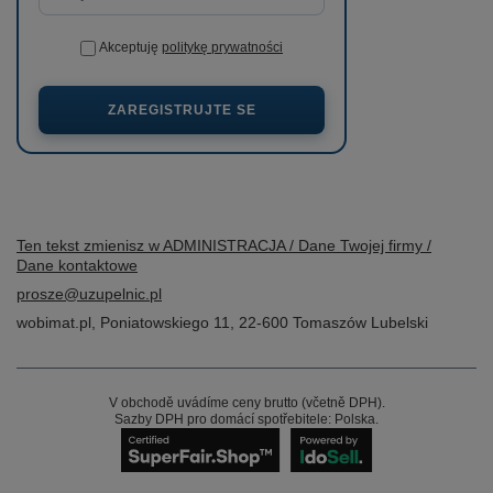
Akceptuję
politykę prywatności
ZAREGISTRUJTE SE
Ten tekst zmienisz w ADMINISTRACJA / Dane Twojej firmy /
Dane kontaktowe
prosze@uzupelnic.pl
wobimat.pl
,
Poniatowskiego 11
,
22-600
Tomaszów Lubelski
V obchodě uvádíme ceny brutto (včetně DPH).
Sazby DPH pro domácí spotřebitele:
Polska
.