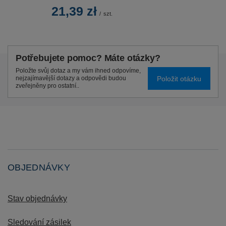
21,39 zł
/
szt.
Potřebujete pomoc? Máte otázky?
Položte svůj dotaz a my vám ihned odpovíme,
Položit otázku
nejzajímavější dotazy a odpovědi budou
zveřejněny pro ostatní..
OBJEDNÁVKY
Stav objednávky
Sledování zásilek