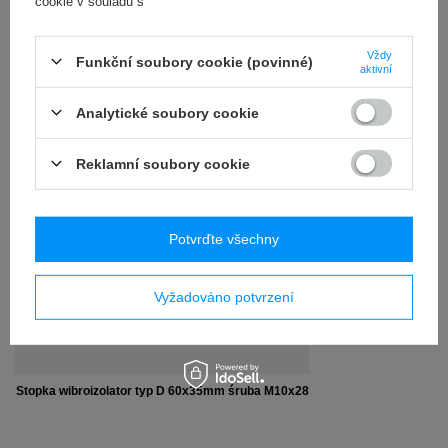
cookie v souladu s
PODROBNOSTI NA
RECENZE
(0)
Vždy
Funkční soubory cookie (povinné)
aktivní
Analytické soubory cookie
OSTATNIO CIĘ
INTERESOWAŁO
Reklamní soubory cookie
Potvrďte všechny
Vyžadováno potvrzení
Stopka wibroizolator typ D 60x35mm śruba M10x28