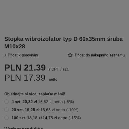
Stopka wibroizolator typ D 60x35mm śruba
M10x28
+ Přidat k porovnání
Přidat do nákupního seznamu
PLN 21.39
s DPH
/
szt.
PLN 17.39
netto
Objednejte si více, zaplaťte méně!
4
szt.
20,32 zł
16,52 zł
netto
(-
5
%)
20
szt.
19,25 zł
15,65 zł
netto
(-
10
%)
100
szt.
18,18 zł
14,78 zł
netto
(-
15
%)