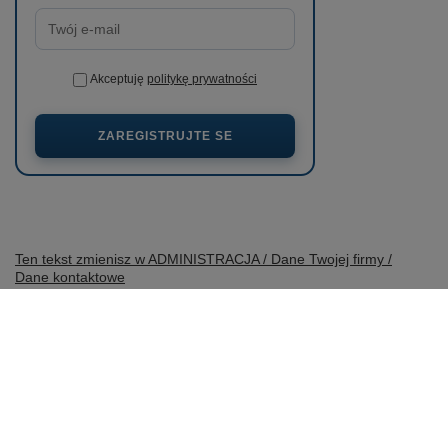
Akceptuję
politykę prywatności
ZAREGISTRUJTE SE
Ten tekst zmienisz w ADMINISTRACJA / Dane Twojej firmy /
Dane kontaktowe
prosze@uzupelnic.pl
wobimat.pl
,
Poniatowskiego 11
,
22-600
Tomaszów Lubelski
V obchodě uvádíme ceny brutto (včetně DPH).
Sazby DPH pro domácí spotřebitele:
Polska
.