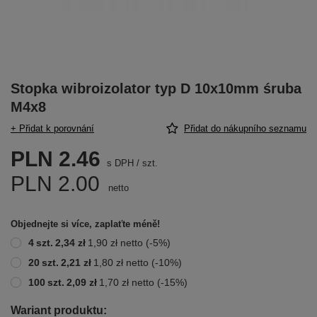
Stopka wibroizolator typ D 10x10mm śruba
M4x8
+ Přidat k porovnání
Přidat do nákupního seznamu
PLN 2.46
s DPH
/
szt.
PLN 2.00
netto
Objednejte si více, zaplaťte méně!
4
szt.
2,34 zł
1,90 zł
netto
(-
5
%)
20
szt.
2,21 zł
1,80 zł
netto
(-
10
%)
100
szt.
2,09 zł
1,70 zł
netto
(-
15
%)