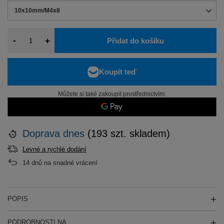
10x10mm/M4x8
-
+
Přidat do košíku
Můžete si také zakoupit prostřednictvím:
Doprava
dnes
(193 szt. skladem)
Levné a rychlé dodání
14
dnů na snadné vrácení
POPIS
PODROBNOSTI NA