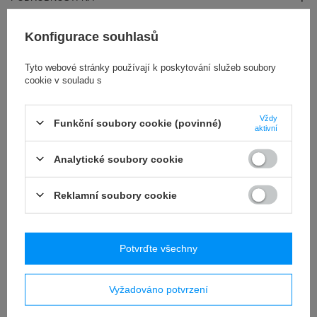
RECENZE
(0)
Konfigurace souhlasů
Tyto webové stránky používají k poskytování služeb soubory
OSTATNIO CIĘ
cookie v souladu s
INTERESOWAŁO
Vždy
Funkční soubory cookie (povinné)
aktivní
Analytické soubory cookie
Reklamní soubory cookie
Potvrďte všechny
Stopka wibroizolator typ D 10x10mm śruba M4x8
Vyžadováno potvrzení