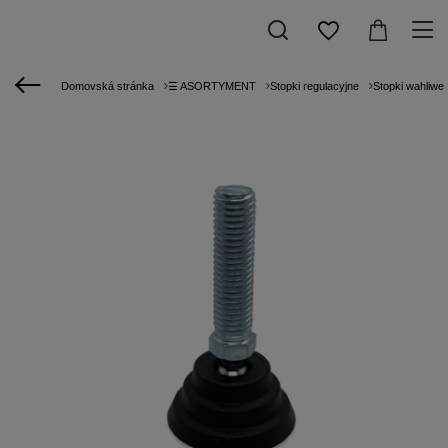
Domovská stránka
☰ ASORTYMENT
Stopki regulacyjne
Stopki wahliwe