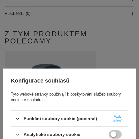
RECENZE
(0)
Z TYM PRODUKTEM
POLECAMY
Konfigurace souhlasů
Tyto webové stránky používají k poskytování služeb soubory
cookie v souladu s
Vždy
Funkční soubory cookie (povinné)
Podstawa gumowa o średnicy 32mm (do stopek o
aktivní
podstawie 40mm)
Analytické soubory cookie