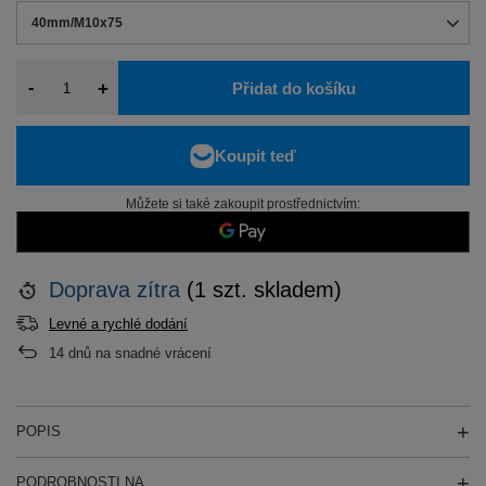
40mm/M10x75
-
+
Přidat do košíku
Můžete si také zakoupit prostřednictvím:
Doprava
zítra
(1 szt. skladem)
Levné a rychlé dodání
14
dnů na snadné vrácení
POPIS
PODROBNOSTI NA