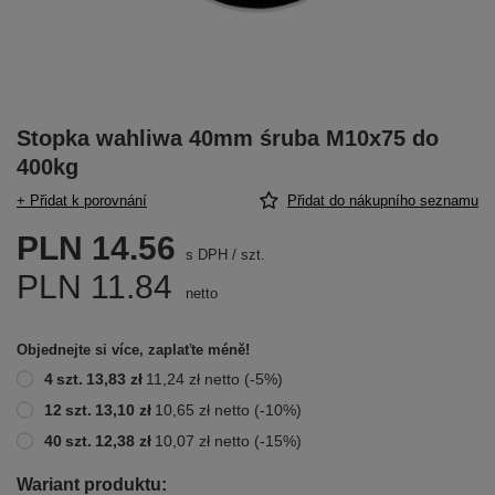
Stopka wahliwa 40mm śruba M10x75 do
400kg
+ Přidat k porovnání
Přidat do nákupního seznamu
PLN 14.56
s DPH
/
szt.
PLN 11.84
netto
Objednejte si více, zaplaťte méně!
4
szt.
13,83 zł
11,24 zł
netto
(-
5
%)
12
szt.
13,10 zł
10,65 zł
netto
(-
10
%)
40
szt.
12,38 zł
10,07 zł
netto
(-
15
%)