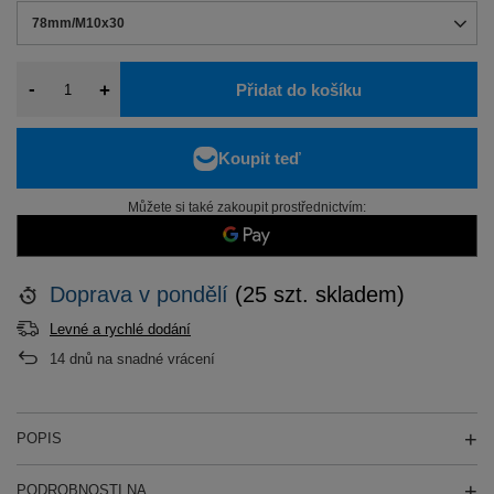
78mm/M10x30
-
+
Přidat do košíku
Můžete si také zakoupit prostřednictvím:
Doprava
v pondělí
(25 szt. skladem)
Levné a rychlé dodání
14
dnů na snadné vrácení
POPIS
PODROBNOSTI NA