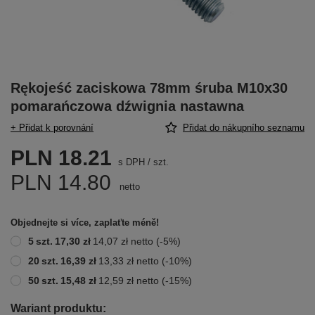
Rękojeść zaciskowa 78mm śruba M10x30
pomarańczowa dźwignia nastawna
+ Přidat k porovnání
Přidat do nákupního seznamu
PLN 18.21
s DPH
/
szt.
PLN 14.80
netto
Objednejte si více, zaplaťte méně!
5
szt.
17,30 zł
14,07 zł
netto
(-
5
%)
20
szt.
16,39 zł
13,33 zł
netto
(-
10
%)
50
szt.
15,48 zł
12,59 zł
netto
(-
15
%)