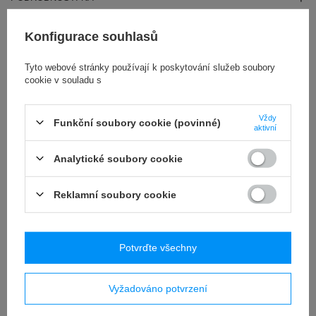
RECENZE
(0)
Konfigurace souhlasů
Tyto webové stránky používají k poskytování služeb soubory
OSTATNIO CIĘ
cookie v souladu s
INTERESOWAŁO
Vždy
Funkční soubory cookie (povinné)
aktivní
Analytické soubory cookie
Reklamní soubory cookie
Potvrďte všechny
Rękojeść zaciskowa 78mm śruba M10x30
pomarańczowa dźwignia nastawna
Vyžadováno potvrzení