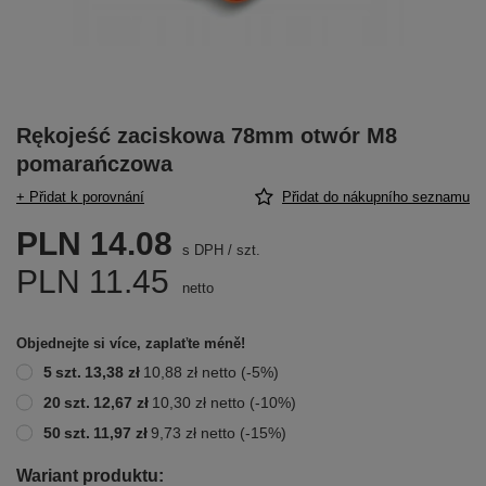
Rękojeść zaciskowa 78mm otwór M8
pomarańczowa
+ Přidat k porovnání
Přidat do nákupního seznamu
PLN 14.08
s DPH
/
szt.
PLN 11.45
netto
Objednejte si více, zaplaťte méně!
5
szt.
13,38 zł
10,88 zł
netto
(-
5
%)
20
szt.
12,67 zł
10,30 zł
netto
(-
10
%)
50
szt.
11,97 zł
9,73 zł
netto
(-
15
%)