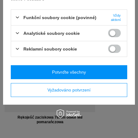
RECENZE
(0)
Vždy
Funkční soubory cookie (povinné)
aktivní
OSTATNIO CIĘ
Analytické soubory cookie
INTERESOWAŁO
Reklamní soubory cookie
Potvrďte všechny
Vyžadováno potvrzení
Rękojeść zaciskowa 78mm otwór M8
pomarańczowa