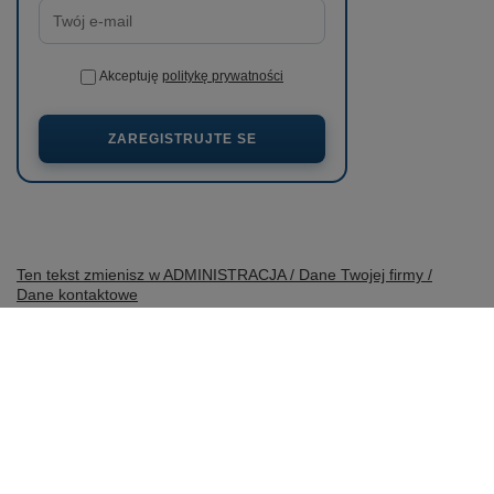
Akceptuję
politykę prywatności
ZAREGISTRUJTE SE
Ten tekst zmienisz w ADMINISTRACJA / Dane Twojej firmy /
Dane kontaktowe
prosze@uzupelnic.pl
wobimat.pl
,
Poniatowskiego 11
,
22-600
Tomaszów Lubelski
V obchodě uvádíme ceny brutto (včetně DPH).
Sazby DPH pro domácí spotřebitele:
Polska
.