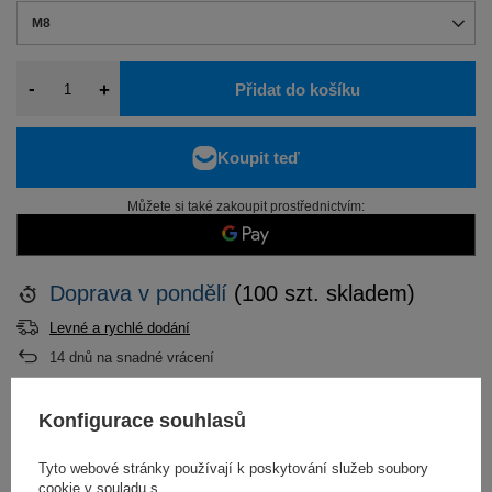
M8
-
+
Přidat do košíku
Můžete si také zakoupit prostřednictvím:
Doprava
v pondělí
(100 szt. skladem)
Levné a rychlé dodání
14
dnů na snadné vrácení
Konfigurace souhlasů
POPIS
Tyto webové stránky používají k poskytování služeb soubory
cookie v souladu s
PODROBNOSTI NA