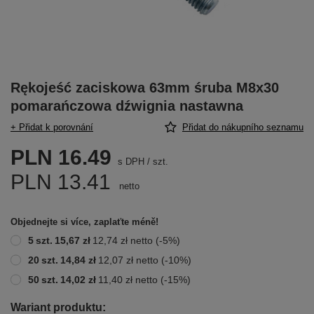
Rękojeść zaciskowa 63mm śruba M8x30
pomarańczowa dźwignia nastawna
+ Přidat k porovnání
Přidat do nákupního seznamu
PLN 16.49
s DPH
/
szt.
PLN 13.41
netto
Objednejte si více, zaplaťte méně!
5
szt.
15,67 zł
12,74 zł
netto
(-
5
%)
20
szt.
14,84 zł
12,07 zł
netto
(-
10
%)
50
szt.
14,02 zł
11,40 zł
netto
(-
15
%)