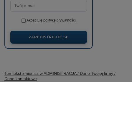
Akceptuję
politykę prywatności
ZAREGISTRUJTE SE
Ten tekst zmienisz w ADMINISTRACJA / Dane Twojej firmy /
Dane kontaktowe
prosze@uzupelnic.pl
wobimat.pl
,
Poniatowskiego 11
,
22-600
Tomaszów Lubelski
V obchodě uvádíme ceny brutto (včetně DPH).
Sazby DPH pro domácí spotřebitele:
Polska
.