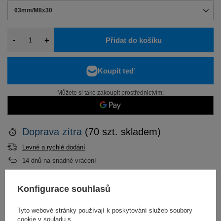
63mm/M8x30
-
+
Přidat do košíku
Můžete si také zakoupit prostřednictvím:
Doprava
zítra
(70 szt. skladem)
Levné a rychlé dodání
14
dnů na snadné vrácení
Konfigurace souhlasů
POPIS
Tyto webové stránky používají k poskytování služeb soubory
cookie v souladu s
PODROBNOSTI NA