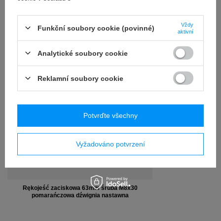
RECENZE
(0)
Vždy
Funkční soubory cookie (povinné)
aktivní
OSTATNIO CIĘ
Analytické soubory cookie
INTERESOWAŁO
Reklamní soubory cookie
Potvrďte všechny
Vyžadováno potvrzení
Rękojeść zaciskowa 63mm śruba M8x30
pomarańczowa dźwignia nastawna