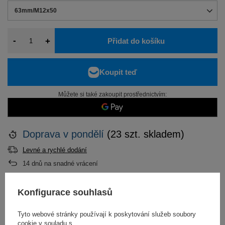
63mm/M12x50
-
+
Přidat do košíku
Můžete si také zakoupit prostřednictvím:
Doprava
v pondělí
(23 szt. skladem)
Levné a rychlé dodání
14
dnů na snadné vrácení
Konfigurace souhlasů
POPIS
Tyto webové stránky používají k poskytování služeb soubory
cookie v souladu s
PODROBNOSTI NA