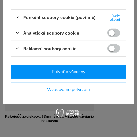
RECENZE
(0)
Vždy
Funkční soubory cookie (povinné)
aktivní
OSTATNIO CIĘ
Analytické soubory cookie
INTERESOWAŁO
Reklamní soubory cookie
Potvrďte všechny
Vyžadováno potvrzení
Rękojeść zaciskowa 63mm śruba M12x50 dźwignia
nastawna