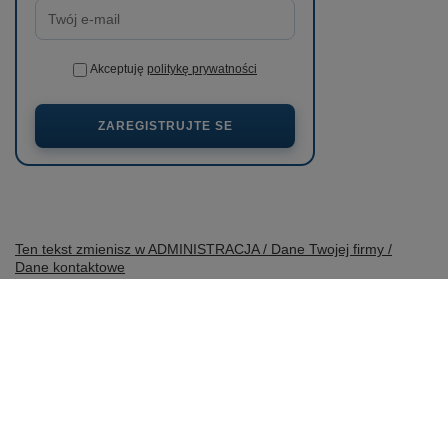
Akceptuję
politykę prywatności
ZAREGISTRUJTE SE
Ten tekst zmienisz w ADMINISTRACJA / Dane Twojej firmy /
Dane kontaktowe
prosze@uzupelnic.pl
wobimat.pl
,
Poniatowskiego 11
,
22-600
Tomaszów Lubelski
V obchodě uvádíme ceny brutto (včetně DPH).
Sazby DPH pro domácí spotřebitele:
Polska
.