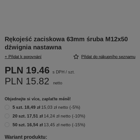
Rękojeść zaciskowa 63mm śruba M12x50
dźwignia nastawna
+ Přidat k porovnání
Přidat do nákupního seznamu
PLN 19.46
s DPH
/
szt.
PLN 15.82
netto
Objednejte si více, zaplaťte méně!
5
szt.
18,49 zł
15,03 zł
netto
(-
5
%)
20
szt.
17,51 zł
14,24 zł
netto
(-
10
%)
50
szt.
16,54 zł
13,45 zł
netto
(-
15
%)