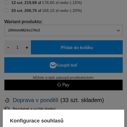
12
szt.
219,68 zł
178,60 zł
netto
(-
15
%)
20
szt.
206,76 zł
168,10 zł
netto
(-
20
%)
200mm/M24x170x3
-
+
Přidat do košíku
Můžete si také zakoupit prostřednictvím:
Doprava
v pondělí
(33 szt. skladem)
Bezplatné a rychlé dodání
14
dnů na snadné vrácení
Konfigurace souhlasů