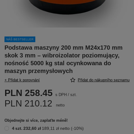
NÁŠ BESTSELLER
Podstawa maszyny 200 mm M24x170 mm
skok 3 mm – wibroizolator poziomujący,
nośność 5000 kg stal ocynkowana do
maszyn przemysłowych
+ Přidat k porovnání
Přidat do nákupního seznamu
PLN 258.45
s DPH
/
szt.
PLN 210.12
netto
Objednejte si více, zaplaťte méně!
4
szt.
232,60 zł
189,11 zł
netto
(-
10
%)