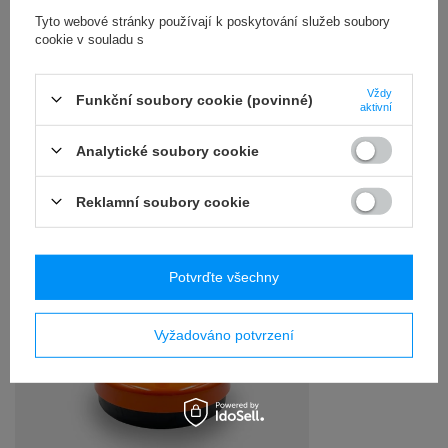
Tyto webové stránky používají k poskytování služeb soubory
POPIS
cookie v souladu s
PODROBNOSTI NA
Vždy
Funkční soubory cookie (povinné)
aktivní
RECENZE
(0)
Analytické soubory cookie
OSTATNIO CIĘ
Reklamní soubory cookie
INTERESOWAŁO
Potvrďte všechny
Vyžadováno potvrzení