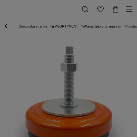
Domovská stránka
☰ ASORTYMENT
Wibroizolatory do maszyn
Podsta