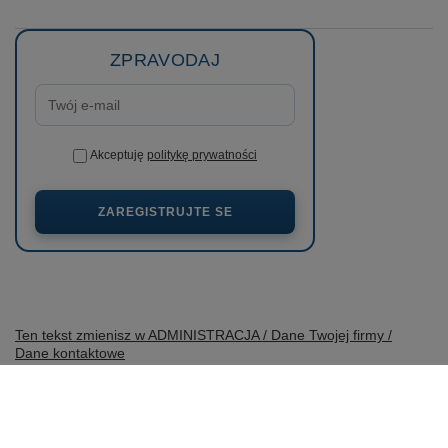
ZPRAVODAJ
Akceptuję
politykę prywatności
ZAREGISTRUJTE SE
Ten tekst zmienisz w ADMINISTRACJA / Dane Twojej firmy /
Dane kontaktowe
prosze@uzupelnic.pl
wobimat.pl
,
Poniatowskiego 11
,
22-600
Tomaszów Lubelski