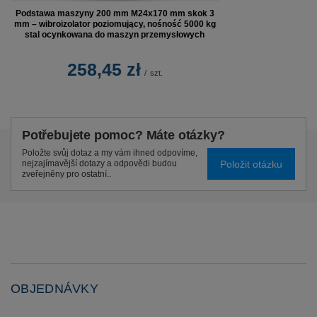
Podstawa maszyny 200 mm M24x170 mm skok 3
mm – wibroizolator poziomujący, nośność 5000 kg
stal ocynkowana do maszyn przemysłowych
258,45 zł
/
szt.
Potřebujete pomoc? Máte otázky?
Položte svůj dotaz a my vám ihned odpovíme,
Položit otázku
nejzajímavější dotazy a odpovědi budou
zveřejněny pro ostatní..
OBJEDNÁVKY