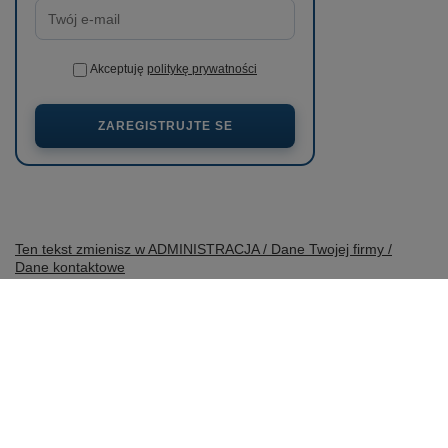
Akceptuję
politykę prywatności
ZAREGISTRUJTE SE
Ten tekst zmienisz w ADMINISTRACJA / Dane Twojej firmy /
Dane kontaktowe
prosze@uzupelnic.pl
wobimat.pl
,
Poniatowskiego 11
,
22-600
Tomaszów Lubelski
V obchodě uvádíme ceny brutto (včetně DPH).
Sazby DPH pro domácí spotřebitele:
Polska
.