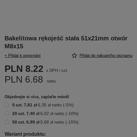
Bakelitowa rękojeść stała 51x21mm otwór
M8x15
+ Přidat k porovnání
Přidat do nákupního seznamu
PLN 8.22
s DPH
/
szt.
PLN 6.68
netto
Objednejte si více, zaplaťte méně!
5
szt.
7,81 zł
6,35 zł
netto
(-
5
%)
20
szt.
7,40 zł
6,02 zł
netto
(-
10
%)
50
szt.
6,99 zł
5,68 zł
netto
(-
15
%)