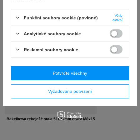
RECENZE
(0)
Vždy
Funkční soubory cookie (povinné)
aktivní
OSTATNIO CIĘ
Analytické soubory cookie
INTERESOWAŁO
Reklamní soubory cookie
Potvrďte všechny
Vyžadováno potvrzení
Bakelitowa rękojeść stała 51x21mm otwór M8x15