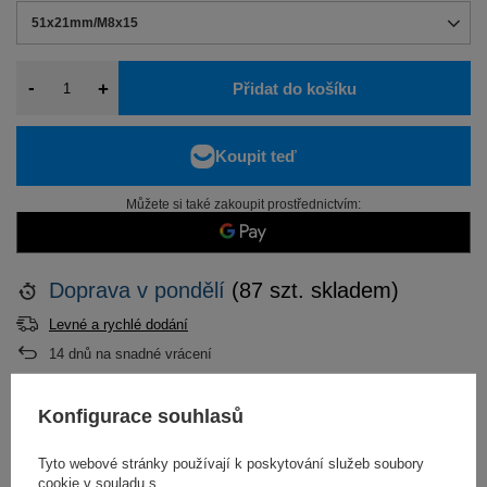
51x21mm/M8x15
-
+
Přidat do košíku
Můžete si také zakoupit prostřednictvím:
Doprava
v pondělí
(87 szt. skladem)
Levné a rychlé dodání
14
dnů na snadné vrácení
Konfigurace souhlasů
POPIS
Tyto webové stránky používají k poskytování služeb soubory
cookie v souladu s
PODROBNOSTI NA