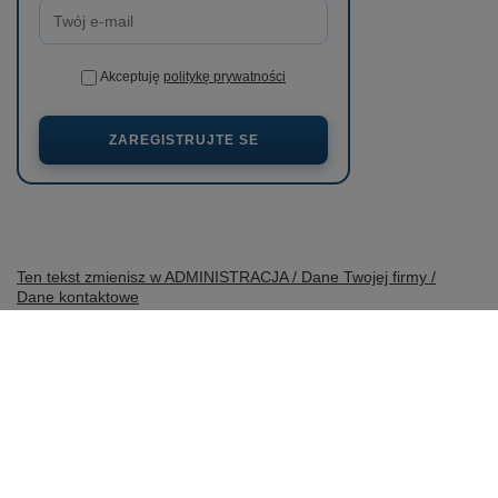
Akceptuję
politykę prywatności
ZAREGISTRUJTE SE
Ten tekst zmienisz w ADMINISTRACJA / Dane Twojej firmy /
Dane kontaktowe
prosze@uzupelnic.pl
wobimat.pl
,
Poniatowskiego 11
,
22-600
Tomaszów Lubelski
V obchodě uvádíme ceny brutto (včetně DPH).
Sazby DPH pro domácí spotřebitele:
Polska
.